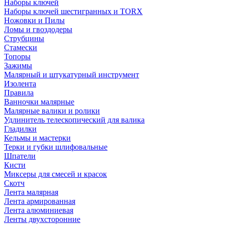
Наборы ключей
Наборы ключей шестигранных и TORX
Ножовки и Пилы
Ломы и гвоздодеры
Струбцины
Стамески
Топоры
Зажимы
Малярный и штукатурный инструмент
Изолента
Правила
Ванночки малярные
Малярные валики и ролики
Удлинитель телескопический для валика
Гладилки
Кельмы и мастерки
Терки и губки шлифовальные
Шпатели
Кисти
Миксеры для смесей и красок
Скотч
Лента малярная
Лента армированная
Лента алюминиевая
Ленты двухсторонние