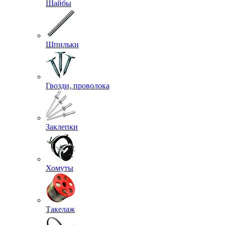
Шайбы
Шпильки
Гвозди, проволока
Заклепки
Хомуты
Такелаж