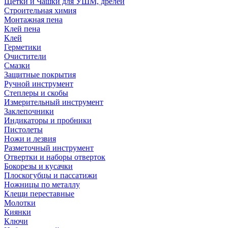
Щетки и Чашки для УШМ, дрелей
Строительная химия
Монтажная пена
Клей пена
Клей
Герметики
Очистители
Смазки
Защитные покрытия
Ручной инструмент
Степлеры и скобы
Измерительный инструмент
Заклепочники
Индикаторы и пробники
Пистолеты
Ножи и лезвия
Разметочный инструмент
Отвертки и наборы отверток
Бокорезы и кусачки
Плоскогубцы и пассатижи
Ножницы по металлу
Клещи переставные
Молотки
Киянки
Ключи