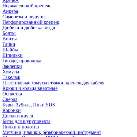
Крепеж
Нержавеющий крепеж
Анкера
Саморезы и шурупы
Перфорированный крепеж
Дюбели и дюбель-гвозди
Болты
Винты
Гайки
Шайбы
Шпильки
Гвозди, проволока
Заклепки
Хомуты
Такелаж
Пластиковые хомуты стяжки, крепеж для кабеля
Крюки и кольца ввертные
Оснастка
Сверла
Буры, Зубила, Пики SDS
Коронки
Диски и круги
Биты для шуруповерта
Пилки и полотна
Метчики, плашки, резьбонарезной инструмент