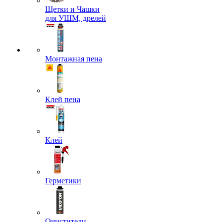
Щетки и Чашки
для УШМ, дрелей
Монтажная пена
Клей пена
Клей
Герметики
Очистители