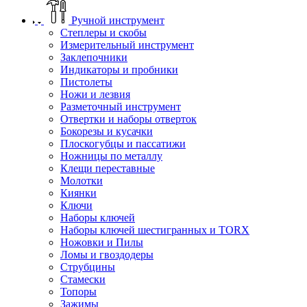
Ручной инструмент
Степлеры и скобы
Измерительный инструмент
Заклепочники
Индикаторы и пробники
Пистолеты
Ножи и лезвия
Разметочный инструмент
Отвертки и наборы отверток
Бокорезы и кусачки
Плоскогубцы и пассатижи
Ножницы по металлу
Клещи переставные
Молотки
Киянки
Ключи
Наборы ключей
Наборы ключей шестигранных и TORX
Ножовки и Пилы
Ломы и гвоздодеры
Струбцины
Стамески
Топоры
Зажимы