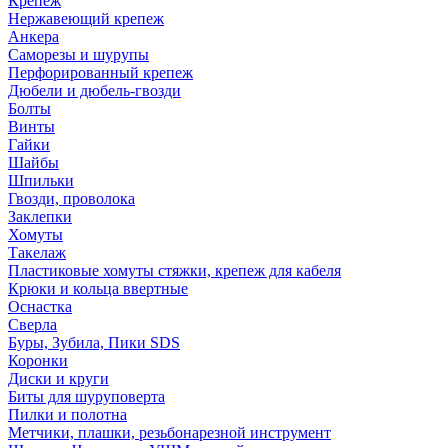
Крепеж
Нержавеющий крепеж
Анкера
Саморезы и шурупы
Перфорированный крепеж
Дюбели и дюбель-гвозди
Болты
Винты
Гайки
Шайбы
Шпильки
Гвозди, проволока
Заклепки
Хомуты
Такелаж
Пластиковые хомуты стяжки, крепеж для кабеля
Крюки и кольца ввертные
Оснастка
Сверла
Буры, Зубила, Пики SDS
Коронки
Диски и круги
Биты для шуруповерта
Пилки и полотна
Метчики, плашки, резьбонарезной инструмент