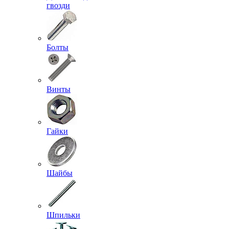
гвозди
Болты
Винты
Гайки
Шайбы
Шпильки