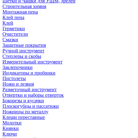
Щетки и Чашки для УШМ, дрелей
Строительная химия
Монтажная пена
Клей пена
Клей
Герметики
Очистители
Смазки
Защитные покрытия
Ручной инструмент
Степлеры и скобы
Измерительный инструмент
Заклепочники
Индикаторы и пробники
Пистолеты
Ножи и лезвия
Разметочный инструмент
Отвертки и наборы отверток
Бокорезы и кусачки
Плоскогубцы и пассатижи
Ножницы по металлу
Клещи переставные
Молотки
Киянки
Ключи