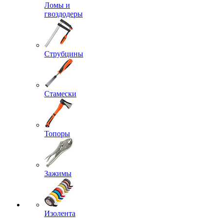
Ломы и
гвоздодеры
Струбцины
Стамески
Топоры
Зажимы
Изолента