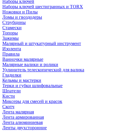
Наборы ключей
Наборы ключей шестигранных и TORX
Ножовки и Пилы
Ломы и гвоздодеры
Струбцины
Стамески
Топоры
Зажимы
Малярный и штукатурный инструмент
Изолента
Правила
Ванночки малярные
Малярные валики и ролики
Удлинитель телескопический для валика
Гладилки
Кельмы и мастерки
Терки и губки шлифовальные
Шпатели
Кисти
Миксеры для смесей и красок
Скотч
Лента малярная
Лента армированная
Лента алюминиевая
Ленты двухсторонние