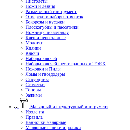
Пистолеты
Ножи и лезвия
Разметочный инструмент
Отвертки и наборы отверток
Бокорезы и кусачки
Плоскогубцы и пассатижи
Ножницы по металлу
Клещи переставные
Молотки
Киянки
Ключи
Наборы ключей
Наборы ключей шестигранных и TORX
Ножовки и Пилы
Ломы и гвоздодеры
Струбцины
Стамески
Топоры
Зажимы
Малярный и штукатурный инструмент
Изолента
Правила
Ванночки малярные
Малярные валики и ролики