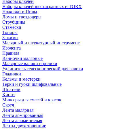
Наборы ключей
Наборы ключей шестигранных и TORX
Ножовки и Пилы
Ломы и гвоздодеры
Струбцины
Стамески
Топоры
Зажимы
Малярный и штукатурный инструмент
Изолента
Правила
Ванночки малярные
Малярные валики и ролики
Удлинитель телескопический для валика
Гладилки
Кельмы и мастерки
Терки и губки шлифовальные
Шпатели
Кисти
Миксеры для смесей и красок
Скотч
Лента малярная
Лента армированная
Лента алюминиевая
Ленты двухсторонние