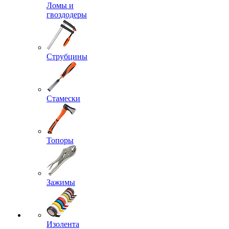
Ломы и
гвоздодеры
Струбцины
Стамески
Топоры
Зажимы
Изолента