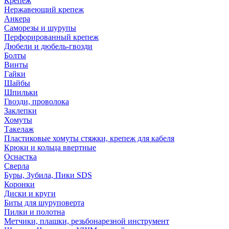
Крепеж
Нержавеющий крепеж
Анкера
Саморезы и шурупы
Перфорированный крепеж
Дюбели и дюбель-гвозди
Болты
Винты
Гайки
Шайбы
Шпильки
Гвозди, проволока
Заклепки
Хомуты
Такелаж
Пластиковые хомуты стяжки, крепеж для кабеля
Крюки и кольца ввертные
Оснастка
Сверла
Буры, Зубила, Пики SDS
Коронки
Диски и круги
Биты для шуруповерта
Пилки и полотна
Метчики, плашки, резьбонарезной инструмент