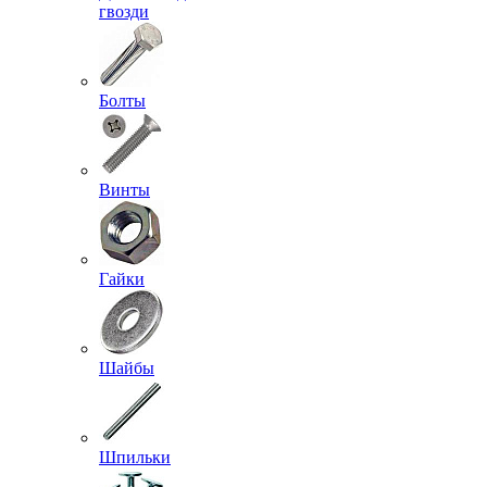
гвозди
Болты
Винты
Гайки
Шайбы
Шпильки