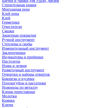
Щетки и Чашки для УШМ, дрелей
Строительная химия
Монтажная пена
Клей пена
Клей
Герметики
Очистители
Смазки
Защитные покрытия
Ручной инструмент
Степлеры и скобы
Измерительный инструмент
Заклепочники
Индикаторы и пробники
Пистолеты
Ножи и лезвия
Разметочный инструмент
Отвертки и наборы отверток
Бокорезы и кусачки
Плоскогубцы и пассатижи
Ножницы по металлу
Клещи переставные
Молотки
Киянки
Ключи