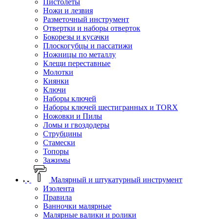
Пистолеты
Ножи и лезвия
Разметочный инструмент
Отвертки и наборы отверток
Бокорезы и кусачки
Плоскогубцы и пассатижи
Ножницы по металлу
Клещи переставные
Молотки
Киянки
Ключи
Наборы ключей
Наборы ключей шестигранных и TORX
Ножовки и Пилы
Ломы и гвоздодеры
Струбцины
Стамески
Топоры
Зажимы
Малярный и штукатурный инструмент
Изолента
Правила
Ванночки малярные
Малярные валики и ролики