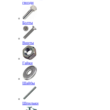
гвозди
Болты
Винты
Гайки
Шайбы
Шпильки