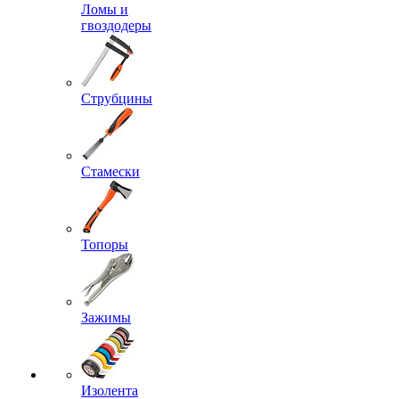
Ломы и
гвоздодеры
Струбцины
Стамески
Топоры
Зажимы
Изолента