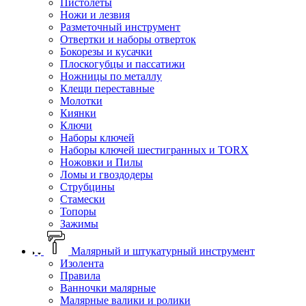
Пистолеты
Ножи и лезвия
Разметочный инструмент
Отвертки и наборы отверток
Бокорезы и кусачки
Плоскогубцы и пассатижи
Ножницы по металлу
Клещи переставные
Молотки
Киянки
Ключи
Наборы ключей
Наборы ключей шестигранных и TORX
Ножовки и Пилы
Ломы и гвоздодеры
Струбцины
Стамески
Топоры
Зажимы
Малярный и штукатурный инструмент
Изолента
Правила
Ванночки малярные
Малярные валики и ролики