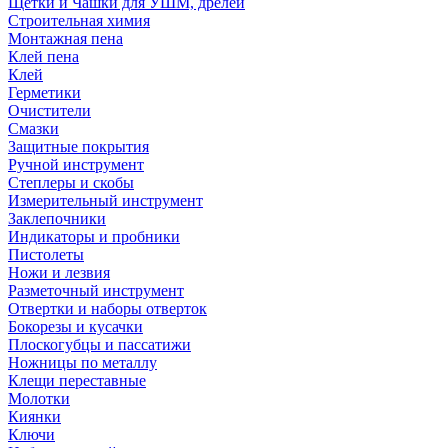
Щетки и Чашки для УШМ, дрелей
Строительная химия
Монтажная пена
Клей пена
Клей
Герметики
Очистители
Смазки
Защитные покрытия
Ручной инструмент
Степлеры и скобы
Измерительный инструмент
Заклепочники
Индикаторы и пробники
Пистолеты
Ножи и лезвия
Разметочный инструмент
Отвертки и наборы отверток
Бокорезы и кусачки
Плоскогубцы и пассатижи
Ножницы по металлу
Клещи переставные
Молотки
Киянки
Ключи