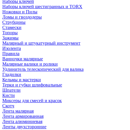
Наборы ключей
Наборы ключей шестигранных и TORX
Ножовки и Пилы
Ломы и гвоздодеры
Струбцины
Стамески
Топоры
Зажимы
Малярный и штукатурный инструмент
Изолента
Правила
Ванночки малярные
Малярные валики и ролики
Удлинитель телескопический для валика
Гладилки
Кельмы и мастерки
Терки и губки шлифовальные
Шпатели
Кисти
Миксеры для смесей и красок
Скотч
Лента малярная
Лента армированная
Лента алюминиевая
Ленты двухсторонние