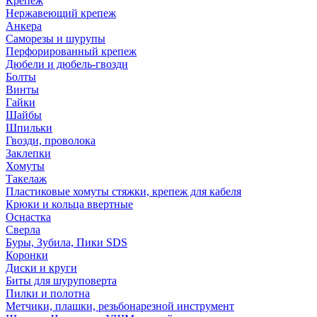
Крепеж
Нержавеющий крепеж
Анкера
Саморезы и шурупы
Перфорированный крепеж
Дюбели и дюбель-гвозди
Болты
Винты
Гайки
Шайбы
Шпильки
Гвозди, проволока
Заклепки
Хомуты
Такелаж
Пластиковые хомуты стяжки, крепеж для кабеля
Крюки и кольца ввертные
Оснастка
Сверла
Буры, Зубила, Пики SDS
Коронки
Диски и круги
Биты для шуруповерта
Пилки и полотна
Метчики, плашки, резьбонарезной инструмент