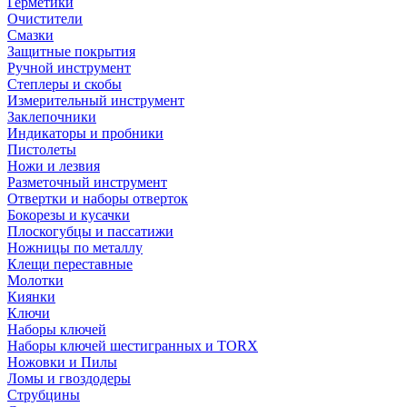
Герметики
Очистители
Смазки
Защитные покрытия
Ручной инструмент
Степлеры и скобы
Измерительный инструмент
Заклепочники
Индикаторы и пробники
Пистолеты
Ножи и лезвия
Разметочный инструмент
Отвертки и наборы отверток
Бокорезы и кусачки
Плоскогубцы и пассатижи
Ножницы по металлу
Клещи переставные
Молотки
Киянки
Ключи
Наборы ключей
Наборы ключей шестигранных и TORX
Ножовки и Пилы
Ломы и гвоздодеры
Струбцины