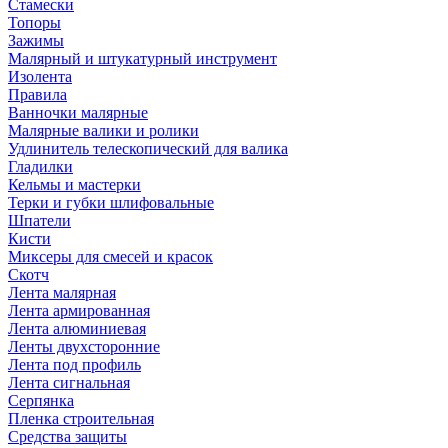
Стамески
Топоры
Зажимы
Малярный и штукатурный инструмент
Изолента
Правила
Ванночки малярные
Малярные валики и ролики
Удлинитель телескопический для валика
Гладилки
Кельмы и мастерки
Терки и губки шлифовальные
Шпатели
Кисти
Миксеры для смесей и красок
Скотч
Лента малярная
Лента армированная
Лента алюминиевая
Ленты двухсторонние
Лента под профиль
Лента сигнальная
Серпянка
Пленка строительная
Средства защиты