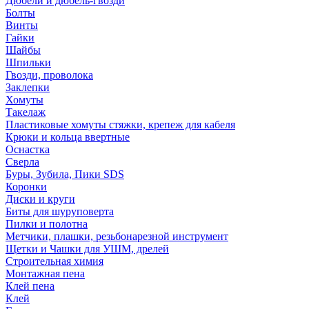
Дюбели и дюбель-гвозди
Болты
Винты
Гайки
Шайбы
Шпильки
Гвозди, проволока
Заклепки
Хомуты
Такелаж
Пластиковые хомуты стяжки, крепеж для кабеля
Крюки и кольца ввертные
Оснастка
Сверла
Буры, Зубила, Пики SDS
Коронки
Диски и круги
Биты для шуруповерта
Пилки и полотна
Метчики, плашки, резьбонарезной инструмент
Щетки и Чашки для УШМ, дрелей
Строительная химия
Монтажная пена
Клей пена
Клей