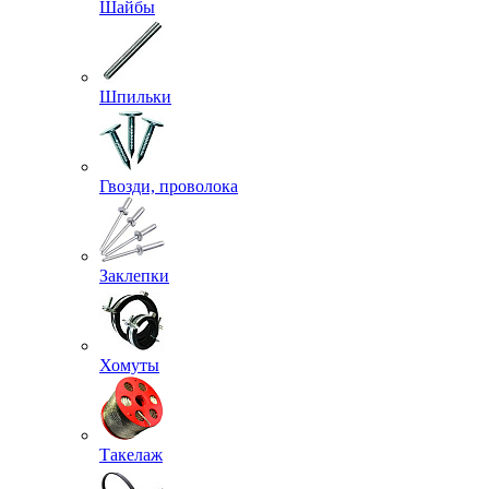
Шайбы
Шпильки
Гвозди, проволока
Заклепки
Хомуты
Такелаж