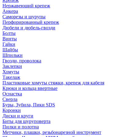
Крепеж
Нержавеющий крепеж
Анкера
Саморезы и шурупы
Перфорированный крепеж
Дюбели и дюбель-гвозди
Болты
Винты
Гайки
Шайбы
Шпильки
Гвозди, проволока
Заклепки
Хомуты
Такелаж
Пластиковые хомуты стяжки, крепеж для кабеля
Крюки и кольца ввертные
Оснастка
Сверла
Буры, Зубила, Пики SDS
Коронки
Диски и круги
Биты для шуруповерта
Пилки и полотна
Метчики, плашки, резьбонарезной инструмент