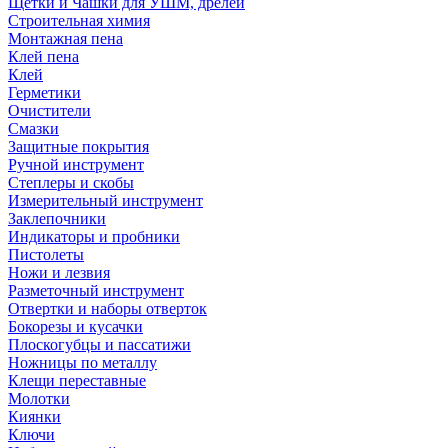
Щетки и Чашки для УШМ, дрелей
Строительная химия
Монтажная пена
Клей пена
Клей
Герметики
Очистители
Смазки
Защитные покрытия
Ручной инструмент
Степлеры и скобы
Измерительный инструмент
Заклепочники
Индикаторы и пробники
Пистолеты
Ножи и лезвия
Разметочный инструмент
Отвертки и наборы отверток
Бокорезы и кусачки
Плоскогубцы и пассатижи
Ножницы по металлу
Клещи переставные
Молотки
Киянки
Ключи