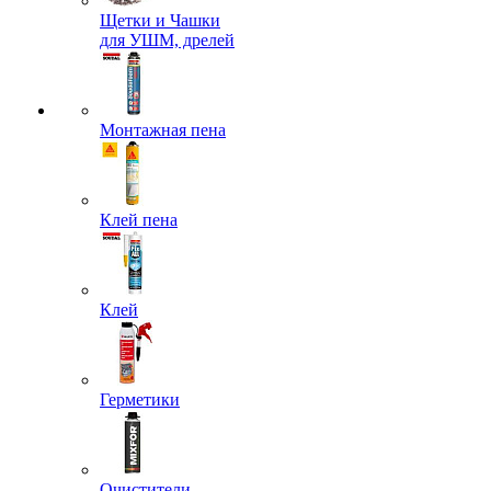
Щетки и Чашки
для УШМ, дрелей
Монтажная пена
Клей пена
Клей
Герметики
Очистители