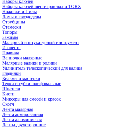
Наборы ключей
Наборы ключей шестигранных и TORX
Ножовки и Пилы
Ломы и гвоздодеры
Струбцины
Стамески
Топоры
Зажимы
Малярный и штукатурный инструмент
Изолента
Правила
Ванночки малярные
Малярные валики и ролики
Удлинитель телескопический для валика
Гладилки
Кельмы и мастерки
Терки и губки шлифовальные
Шпатели
Кисти
Миксеры для смесей и красок
Скотч
Лента малярная
Лента армированная
Лента алюминиевая
Ленты двухсторонние