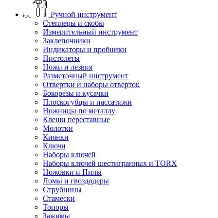
Ручной инструмент
Степлеры и скобы
Измерительный инструмент
Заклепочники
Индикаторы и пробники
Пистолеты
Ножи и лезвия
Разметочный инструмент
Отвертки и наборы отверток
Бокорезы и кусачки
Плоскогубцы и пассатижи
Ножницы по металлу
Клещи переставные
Молотки
Киянки
Ключи
Наборы ключей
Наборы ключей шестигранных и TORX
Ножовки и Пилы
Ломы и гвоздодеры
Струбцины
Стамески
Топоры
Зажимы