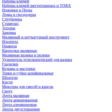
Наборы ключей
Наборы ключей шестигранных и TORX
Ножовки и Пилы
Ломы и гвоздодеры
Струбцины
Стамески
Топоры
Зажимы
Малярный и штукатурный инструмент
Изолента
Правила
Ванночки малярные
Малярные валики и ролики
Удлинитель телескопический для валика
Гладилки
Кельмы и мастерки
Терки и губки шлифовальные
Шпатели
Кисти
Миксеры для смесей и красок
Скотч
Лента малярная
Лента армированная
Лента алюминиевая
Ленты двухсторонние