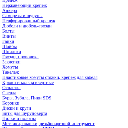
Крепеж
Нержавеющий крепеж
Анкера
Саморезы и шурупы
Перфорированный крепеж
Дюбели и дюбель-гвозди
Болты
Винты
Гайки
Шайбы
Шпильки
Гвозди, проволока
Заклепки
Хомуты
Такелаж
Пластиковые хомуты стяжки, крепеж для кабеля
Крюки и кольца ввертные
Оснастка
Сверла
Буры, Зубила, Пики SDS
Коронки
Диски и круги
Биты для шуруповерта
Пилки и полотна
Метчики, плашки, резьбонарезной инструмент