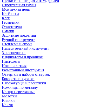
Щетки и Чашки для УШМ, дрелей
Строительная химия
Монтажная пена
Клей пена
Клей
Герметики
Очистители
Смазки
Защитные покрытия
Ручной инструмент
Степлеры и скобы
Измерительный инструмент
Заклепочники
Индикаторы и пробники
Пистолеты
Ножи и лезвия
Разметочный инструмент
Отвертки и наборы отверток
Бокорезы и кусачки
Плоскогубцы и пассатижи
Ножницы по металлу
Клещи переставные
Молотки
Киянки
Ключи