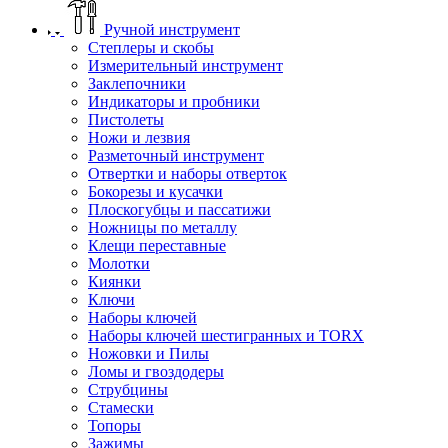
Ручной инструмент
Степлеры и скобы
Измерительный инструмент
Заклепочники
Индикаторы и пробники
Пистолеты
Ножи и лезвия
Разметочный инструмент
Отвертки и наборы отверток
Бокорезы и кусачки
Плоскогубцы и пассатижи
Ножницы по металлу
Клещи переставные
Молотки
Киянки
Ключи
Наборы ключей
Наборы ключей шестигранных и TORX
Ножовки и Пилы
Ломы и гвоздодеры
Струбцины
Стамески
Топоры
Зажимы