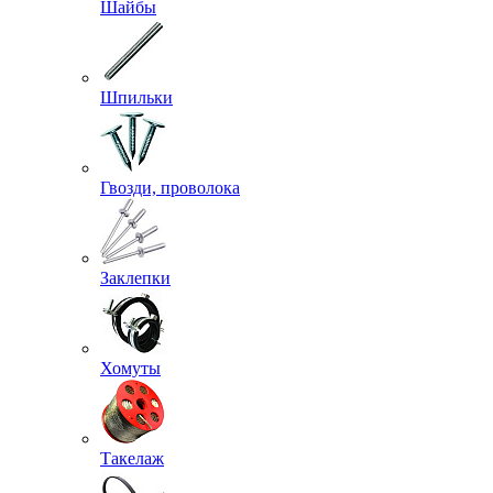
Шайбы
Шпильки
Гвозди, проволока
Заклепки
Хомуты
Такелаж