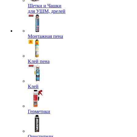
Щетки и Чашки
для УШМ, дрелей
Монтажная пена
Клей пена
Клей
Герметики
Очистители