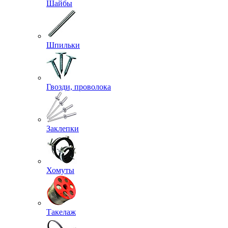
Шайбы
Шпильки
Гвозди, проволока
Заклепки
Хомуты
Такелаж