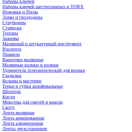
Наборы ключей
Наборы ключей шестигранных и TORX
Ножовки и Пилы
Ломы и гвоздодеры
Струбцины
Стамески
Топоры
Зажимы
Малярный и штукатурный инструмент
Изолента
Правила
Ванночки малярные
Малярные валики и ролики
Удлинитель телескопический для валика
Гладилки
Кельмы и мастерки
Терки и губки шлифовальные
Шпатели
Кисти
Миксеры для смесей и красок
Скотч
Лента малярная
Лента армированная
Лента алюминиевая
Ленты двухсторонние