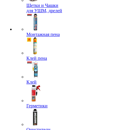
Щетки и Чашки
для УШМ, дрелей
Монтажная пена
Клей пена
Клей
Герметики
Очистители