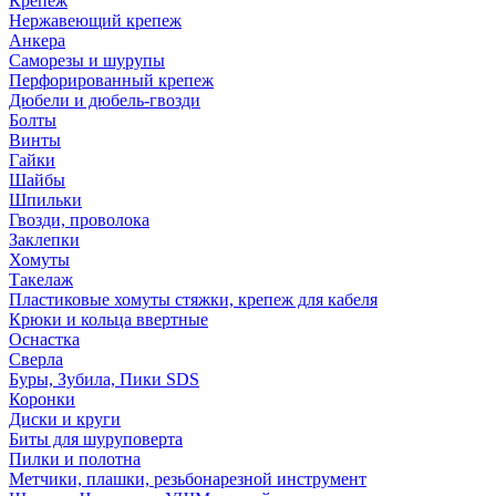
Крепеж
Нержавеющий крепеж
Анкера
Саморезы и шурупы
Перфорированный крепеж
Дюбели и дюбель-гвозди
Болты
Винты
Гайки
Шайбы
Шпильки
Гвозди, проволока
Заклепки
Хомуты
Такелаж
Пластиковые хомуты стяжки, крепеж для кабеля
Крюки и кольца ввертные
Оснастка
Сверла
Буры, Зубила, Пики SDS
Коронки
Диски и круги
Биты для шуруповерта
Пилки и полотна
Метчики, плашки, резьбонарезной инструмент