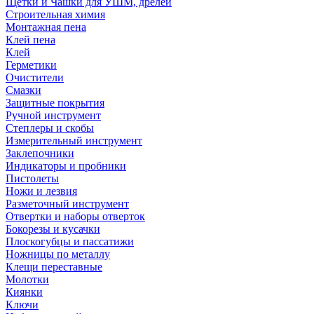
Щетки и Чашки для УШМ, дрелей
Строительная химия
Монтажная пена
Клей пена
Клей
Герметики
Очистители
Смазки
Защитные покрытия
Ручной инструмент
Степлеры и скобы
Измерительный инструмент
Заклепочники
Индикаторы и пробники
Пистолеты
Ножи и лезвия
Разметочный инструмент
Отвертки и наборы отверток
Бокорезы и кусачки
Плоскогубцы и пассатижи
Ножницы по металлу
Клещи переставные
Молотки
Киянки
Ключи