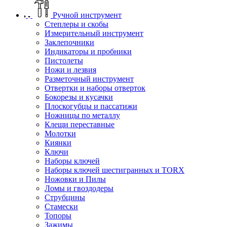
Ручной инструмент
Степлеры и скобы
Измерительный инструмент
Заклепочники
Индикаторы и пробники
Пистолеты
Ножи и лезвия
Разметочный инструмент
Отвертки и наборы отверток
Бокорезы и кусачки
Плоскогубцы и пассатижи
Ножницы по металлу
Клещи переставные
Молотки
Киянки
Ключи
Наборы ключей
Наборы ключей шестигранных и TORX
Ножовки и Пилы
Ломы и гвоздодеры
Струбцины
Стамески
Топоры
Зажимы