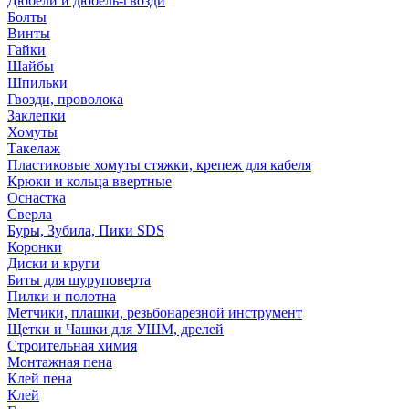
Дюбели и дюбель-гвозди
Болты
Винты
Гайки
Шайбы
Шпильки
Гвозди, проволока
Заклепки
Хомуты
Такелаж
Пластиковые хомуты стяжки, крепеж для кабеля
Крюки и кольца ввертные
Оснастка
Сверла
Буры, Зубила, Пики SDS
Коронки
Диски и круги
Биты для шуруповерта
Пилки и полотна
Метчики, плашки, резьбонарезной инструмент
Щетки и Чашки для УШМ, дрелей
Строительная химия
Монтажная пена
Клей пена
Клей