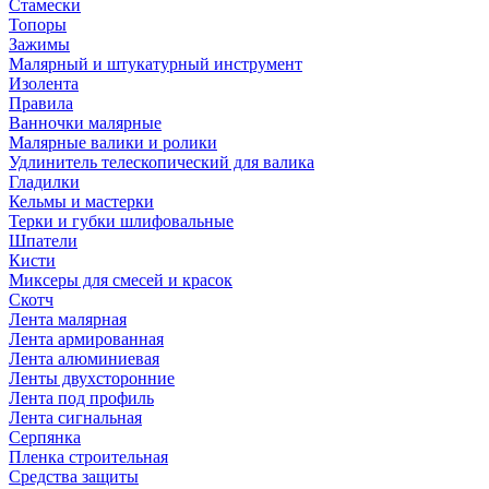
Стамески
Топоры
Зажимы
Малярный и штукатурный инструмент
Изолента
Правила
Ванночки малярные
Малярные валики и ролики
Удлинитель телескопический для валика
Гладилки
Кельмы и мастерки
Терки и губки шлифовальные
Шпатели
Кисти
Миксеры для смесей и красок
Скотч
Лента малярная
Лента армированная
Лента алюминиевая
Ленты двухсторонние
Лента под профиль
Лента сигнальная
Серпянка
Пленка строительная
Средства защиты