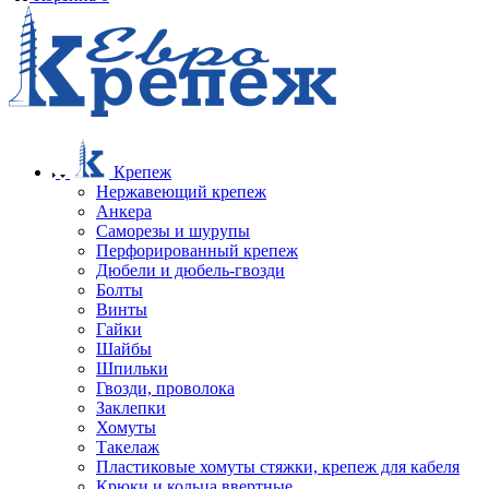
Крепеж
Нержавеющий крепеж
Анкера
Саморезы и шурупы
Перфорированный крепеж
Дюбели и дюбель-гвозди
Болты
Винты
Гайки
Шайбы
Шпильки
Гвозди, проволока
Заклепки
Хомуты
Такелаж
Пластиковые хомуты стяжки, крепеж для кабеля
Крюки и кольца ввертные