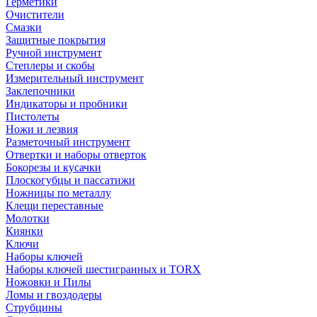
Герметики
Очистители
Смазки
Защитные покрытия
Ручной инструмент
Степлеры и скобы
Измерительный инструмент
Заклепочники
Индикаторы и пробники
Пистолеты
Ножи и лезвия
Разметочный инструмент
Отвертки и наборы отверток
Бокорезы и кусачки
Плоскогубцы и пассатижи
Ножницы по металлу
Клещи переставные
Молотки
Киянки
Ключи
Наборы ключей
Наборы ключей шестигранных и TORX
Ножовки и Пилы
Ломы и гвоздодеры
Струбцины