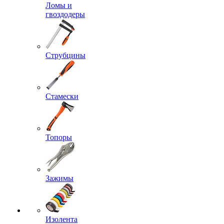
Ломы и
гвоздодеры
Струбцины
Стамески
Топоры
Зажимы
Изолента