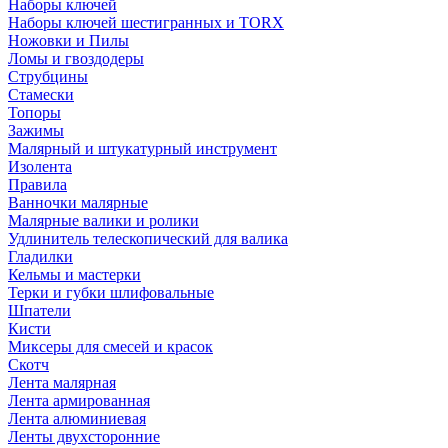
Наборы ключей
Наборы ключей шестигранных и TORX
Ножовки и Пилы
Ломы и гвоздодеры
Струбцины
Стамески
Топоры
Зажимы
Малярный и штукатурный инструмент
Изолента
Правила
Ванночки малярные
Малярные валики и ролики
Удлинитель телескопический для валика
Гладилки
Кельмы и мастерки
Терки и губки шлифовальные
Шпатели
Кисти
Миксеры для смесей и красок
Скотч
Лента малярная
Лента армированная
Лента алюминиевая
Ленты двухсторонние