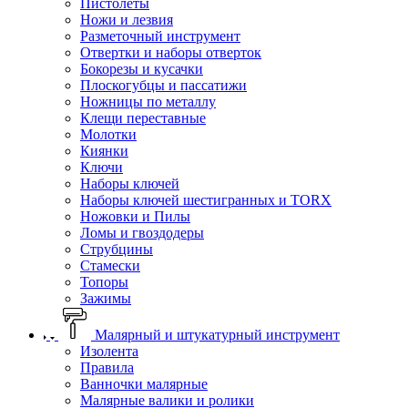
Пистолеты
Ножи и лезвия
Разметочный инструмент
Отвертки и наборы отверток
Бокорезы и кусачки
Плоскогубцы и пассатижи
Ножницы по металлу
Клещи переставные
Молотки
Киянки
Ключи
Наборы ключей
Наборы ключей шестигранных и TORX
Ножовки и Пилы
Ломы и гвоздодеры
Струбцины
Стамески
Топоры
Зажимы
Малярный и штукатурный инструмент
Изолента
Правила
Ванночки малярные
Малярные валики и ролики