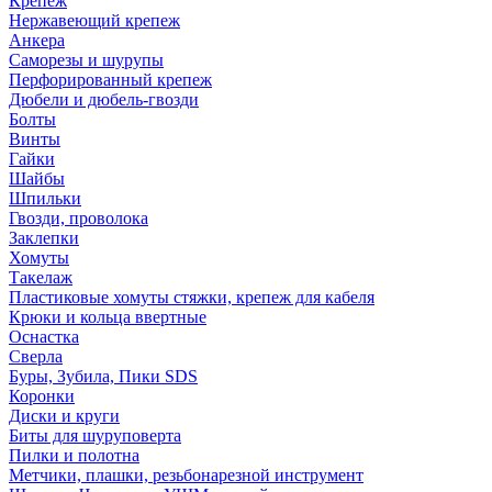
Крепеж
Нержавеющий крепеж
Анкера
Саморезы и шурупы
Перфорированный крепеж
Дюбели и дюбель-гвозди
Болты
Винты
Гайки
Шайбы
Шпильки
Гвозди, проволока
Заклепки
Хомуты
Такелаж
Пластиковые хомуты стяжки, крепеж для кабеля
Крюки и кольца ввертные
Оснастка
Сверла
Буры, Зубила, Пики SDS
Коронки
Диски и круги
Биты для шуруповерта
Пилки и полотна
Метчики, плашки, резьбонарезной инструмент