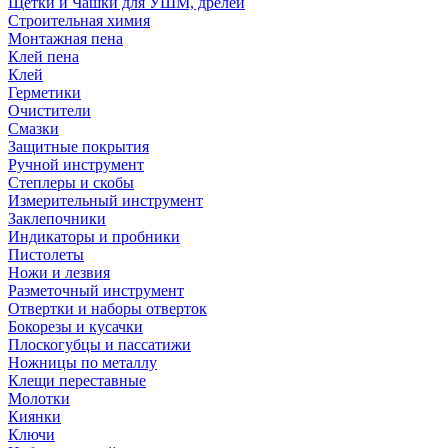
Щетки и Чашки для УШМ, дрелей
Строительная химия
Монтажная пена
Клей пена
Клей
Герметики
Очистители
Смазки
Защитные покрытия
Ручной инструмент
Степлеры и скобы
Измерительный инструмент
Заклепочники
Индикаторы и пробники
Пистолеты
Ножи и лезвия
Разметочный инструмент
Отвертки и наборы отверток
Бокорезы и кусачки
Плоскогубцы и пассатижи
Ножницы по металлу
Клещи переставные
Молотки
Киянки
Ключи