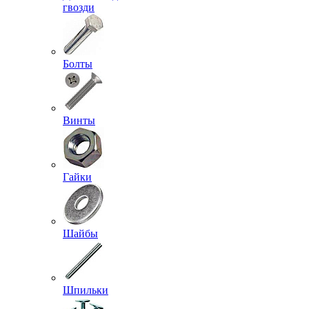
гвозди
Болты
Винты
Гайки
Шайбы
Шпильки