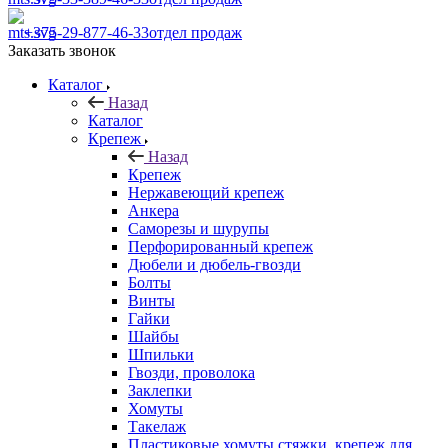
+375-29-877-46-33
отдел продаж
Заказать звонок
Каталог
Назад
Каталог
Крепеж
Назад
Крепеж
Нержавеющий крепеж
Анкера
Саморезы и шурупы
Перфорированный крепеж
Дюбели и дюбель-гвозди
Болты
Винты
Гайки
Шайбы
Шпильки
Гвозди, проволока
Заклепки
Хомуты
Такелаж
Пластиковые хомуты стяжки, крепеж для