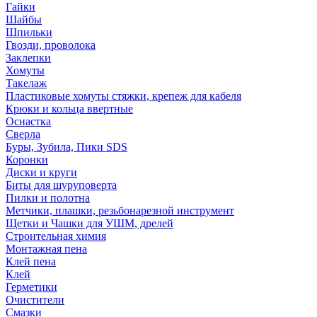
Гайки
Шайбы
Шпильки
Гвозди, проволока
Заклепки
Хомуты
Такелаж
Пластиковые хомуты стяжки, крепеж для кабеля
Крюки и кольца ввертные
Оснастка
Сверла
Буры, Зубила, Пики SDS
Коронки
Диски и круги
Биты для шуруповерта
Пилки и полотна
Метчики, плашки, резьбонарезной инструмент
Щетки и Чашки для УШМ, дрелей
Строительная химия
Монтажная пена
Клей пена
Клей
Герметики
Очистители
Смазки