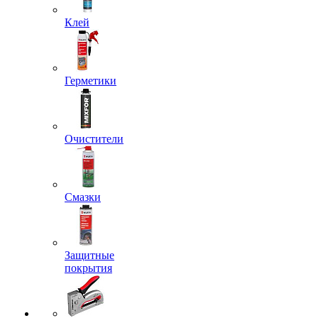
Клей
Герметики
Очистители
Смазки
Защитные
покрытия