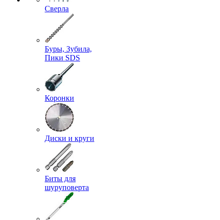
Сверла
Буры, Зубила,
Пики SDS
Коронки
Диски и круги
Биты для
шуруповерта