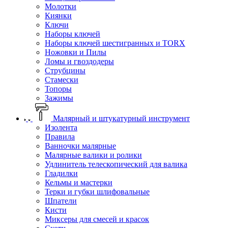
Молотки
Киянки
Ключи
Наборы ключей
Наборы ключей шестигранных и TORX
Ножовки и Пилы
Ломы и гвоздодеры
Струбцины
Стамески
Топоры
Зажимы
Малярный и штукатурный инструмент
Изолента
Правила
Ванночки малярные
Малярные валики и ролики
Удлинитель телескопический для валика
Гладилки
Кельмы и мастерки
Терки и губки шлифовальные
Шпатели
Кисти
Миксеры для смесей и красок