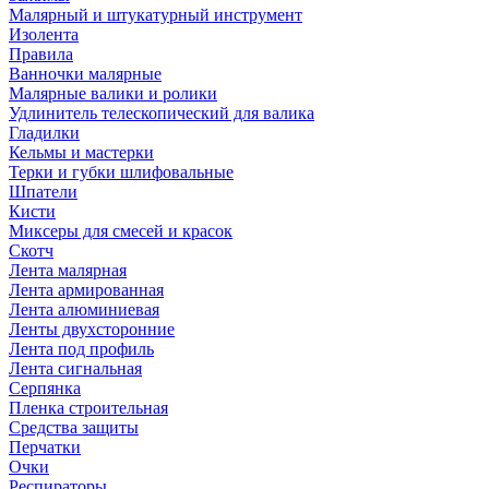
Малярный и штукатурный инструмент
Изолента
Правила
Ванночки малярные
Малярные валики и ролики
Удлинитель телескопический для валика
Гладилки
Кельмы и мастерки
Терки и губки шлифовальные
Шпатели
Кисти
Миксеры для смесей и красок
Скотч
Лента малярная
Лента армированная
Лента алюминиевая
Ленты двухсторонние
Лента под профиль
Лента сигнальная
Серпянка
Пленка строительная
Средства защиты
Перчатки
Очки
Респираторы