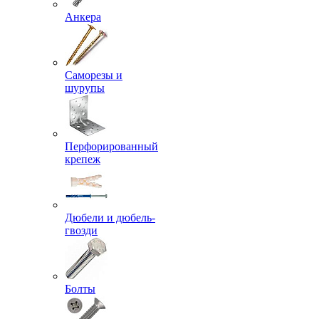
Анкера
Саморезы и
шурупы
Перфорированный
крепеж
Дюбели и дюбель-
гвозди
Болты