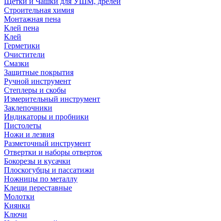
Щетки и Чашки для УШМ, дрелей
Строительная химия
Монтажная пена
Клей пена
Клей
Герметики
Очистители
Смазки
Защитные покрытия
Ручной инструмент
Степлеры и скобы
Измерительный инструмент
Заклепочники
Индикаторы и пробники
Пистолеты
Ножи и лезвия
Разметочный инструмент
Отвертки и наборы отверток
Бокорезы и кусачки
Плоскогубцы и пассатижи
Ножницы по металлу
Клещи переставные
Молотки
Киянки
Ключи