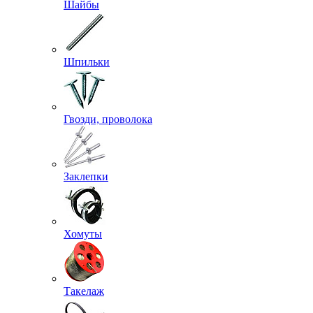
Шайбы
Шпильки
Гвозди, проволока
Заклепки
Хомуты
Такелаж