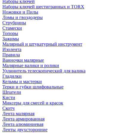
Наборы ключей
Наборы ключей шестигранных и TORX
Ножовки и Пилы
Ломы и гвоздодеры
Струбцины
Стамески
Топоры
Зажимы
Малярный и штукатурный инструмент
Изолента
Правила
Ванночки малярные
Малярные валики и ролики
Удлинитель телескопический для валика
Гладилки
Кельмы и мастерки
Терки и губки шлифовальные
Шпатели
Кисти
Миксеры для смесей и красок
Скотч
Лента малярная
Лента армированная
Лента алюминиевая
Ленты двухсторонние