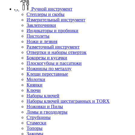
Ручной инструмент
Степлеры и скобы
Измерительный инструмент
Заклепочники
Индикаторы и пробники
Пистолеты
Ножи и лезвия
Разметочный инструмент
Отвертки и наборы отверток
Бокорезы и кусачки
Плоскогубцы и пассатижи
Ножницы по металлу
Клещи переставные
Молотки
Киянки
Ключи
Наборы ключей
Наборы ключей шестигранных и TORX
Ножовки и Пилы
Ломы и гвоздодеры
Струбцины
Стамески
Топоры
Зажимы