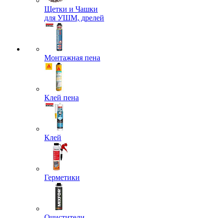
Щетки и Чашки
для УШМ, дрелей
Монтажная пена
Клей пена
Клей
Герметики
Очистители