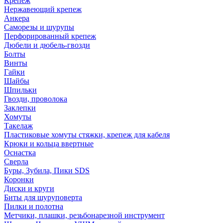
Крепеж
Нержавеющий крепеж
Анкера
Саморезы и шурупы
Перфорированный крепеж
Дюбели и дюбель-гвозди
Болты
Винты
Гайки
Шайбы
Шпильки
Гвозди, проволока
Заклепки
Хомуты
Такелаж
Пластиковые хомуты стяжки, крепеж для кабеля
Крюки и кольца ввертные
Оснастка
Сверла
Буры, Зубила, Пики SDS
Коронки
Диски и круги
Биты для шуруповерта
Пилки и полотна
Метчики, плашки, резьбонарезной инструмент