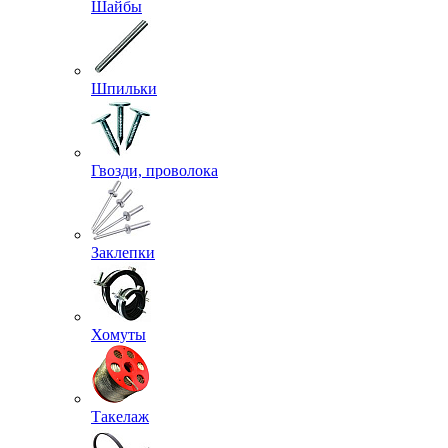
Шайбы
Шпильки
Гвозди, проволока
Заклепки
Хомуты
Такелаж