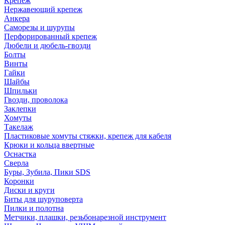
Крепеж
Нержавеющий крепеж
Анкера
Саморезы и шурупы
Перфорированный крепеж
Дюбели и дюбель-гвозди
Болты
Винты
Гайки
Шайбы
Шпильки
Гвозди, проволока
Заклепки
Хомуты
Такелаж
Пластиковые хомуты стяжки, крепеж для кабеля
Крюки и кольца ввертные
Оснастка
Сверла
Буры, Зубила, Пики SDS
Коронки
Диски и круги
Биты для шуруповерта
Пилки и полотна
Метчики, плашки, резьбонарезной инструмент