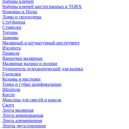
Наборы ключей
Наборы ключей шестигранных и TORX
Ножовки и Пилы
Ломы и гвоздодеры
Струбцины
Стамески
Топоры
Зажимы
Малярный и штукатурный инструмент
Изолента
Правила
Ванночки малярные
Малярные валики и ролики
Удлинитель телескопический для валика
Гладилки
Кельмы и мастерки
Терки и губки шлифовальные
Шпатели
Кисти
Миксеры для смесей и красок
Скотч
Лента малярная
Лента армированная
Лента алюминиевая
Ленты двухсторонние