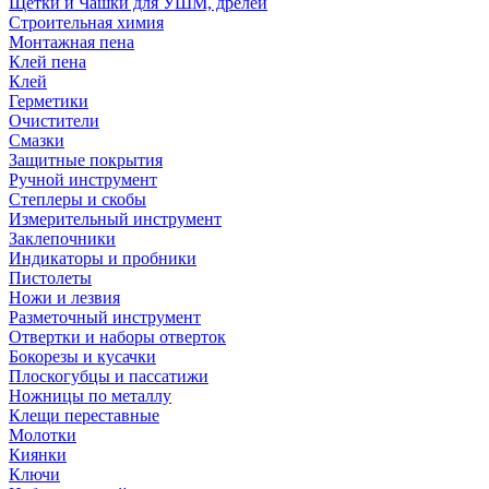
Щетки и Чашки для УШМ, дрелей
Строительная химия
Монтажная пена
Клей пена
Клей
Герметики
Очистители
Смазки
Защитные покрытия
Ручной инструмент
Степлеры и скобы
Измерительный инструмент
Заклепочники
Индикаторы и пробники
Пистолеты
Ножи и лезвия
Разметочный инструмент
Отвертки и наборы отверток
Бокорезы и кусачки
Плоскогубцы и пассатижи
Ножницы по металлу
Клещи переставные
Молотки
Киянки
Ключи