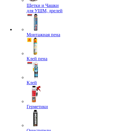
Щетки и Чашки
для УШМ, дрелей
Монтажная пена
Клей пена
Клей
Герметики
Очистители