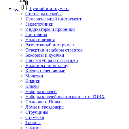
Ручной инструмент
Степлеры и скобы
Измерительный инструмент
Заклепочники
Индикаторы и пробники
Пистолеты
Ножи и лезвия
Разметочный инструмент
Отвертки и наборы отверток
Бокорезы и кусачки
Плоскогубцы и пассатижи
Ножницы по металлу
Клещи переставные
Молотки
Киянки
Ключи
Наборы ключей
Наборы ключей шестигранных и TORX
Ножовки и Пилы
Ломы и гвоздодеры
Струбцины
Стамески
Топоры
Зажимы