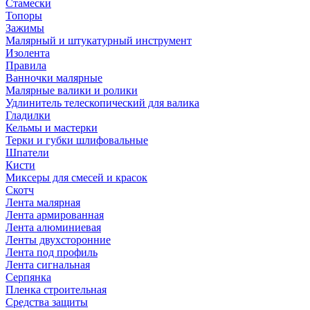
Стамески
Топоры
Зажимы
Малярный и штукатурный инструмент
Изолента
Правила
Ванночки малярные
Малярные валики и ролики
Удлинитель телескопический для валика
Гладилки
Кельмы и мастерки
Терки и губки шлифовальные
Шпатели
Кисти
Миксеры для смесей и красок
Скотч
Лента малярная
Лента армированная
Лента алюминиевая
Ленты двухсторонние
Лента под профиль
Лента сигнальная
Серпянка
Пленка строительная
Средства защиты