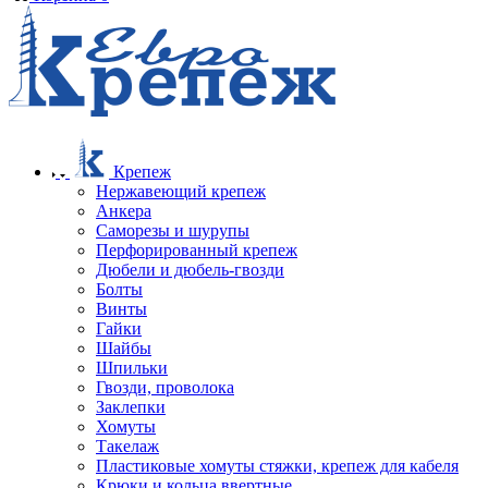
Крепеж
Нержавеющий крепеж
Анкера
Саморезы и шурупы
Перфорированный крепеж
Дюбели и дюбель-гвозди
Болты
Винты
Гайки
Шайбы
Шпильки
Гвозди, проволока
Заклепки
Хомуты
Такелаж
Пластиковые хомуты стяжки, крепеж для кабеля
Крюки и кольца ввертные