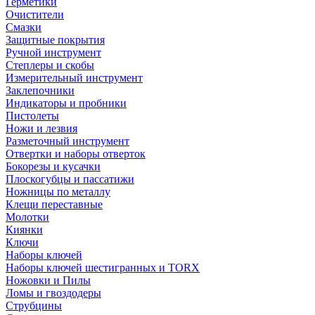
Герметики
Очистители
Смазки
Защитные покрытия
Ручной инструмент
Степлеры и скобы
Измерительный инструмент
Заклепочники
Индикаторы и пробники
Пистолеты
Ножи и лезвия
Разметочный инструмент
Отвертки и наборы отверток
Бокорезы и кусачки
Плоскогубцы и пассатижи
Ножницы по металлу
Клещи переставные
Молотки
Киянки
Ключи
Наборы ключей
Наборы ключей шестигранных и TORX
Ножовки и Пилы
Ломы и гвоздодеры
Струбцины