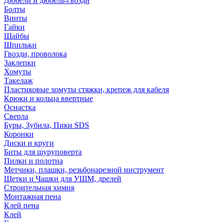
Дюбели и дюбель-гвозди
Болты
Винты
Гайки
Шайбы
Шпильки
Гвозди, проволока
Заклепки
Хомуты
Такелаж
Пластиковые хомуты стяжки, крепеж для кабеля
Крюки и кольца ввертные
Оснастка
Сверла
Буры, Зубила, Пики SDS
Коронки
Диски и круги
Биты для шуруповерта
Пилки и полотна
Метчики, плашки, резьбонарезной инструмент
Щетки и Чашки для УШМ, дрелей
Строительная химия
Монтажная пена
Клей пена
Клей