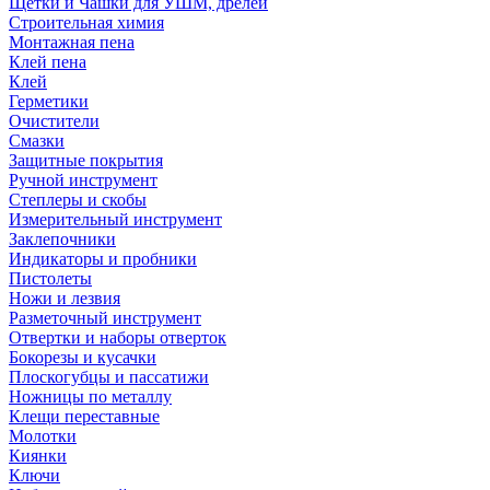
Щетки и Чашки для УШМ, дрелей
Строительная химия
Монтажная пена
Клей пена
Клей
Герметики
Очистители
Смазки
Защитные покрытия
Ручной инструмент
Степлеры и скобы
Измерительный инструмент
Заклепочники
Индикаторы и пробники
Пистолеты
Ножи и лезвия
Разметочный инструмент
Отвертки и наборы отверток
Бокорезы и кусачки
Плоскогубцы и пассатижи
Ножницы по металлу
Клещи переставные
Молотки
Киянки
Ключи