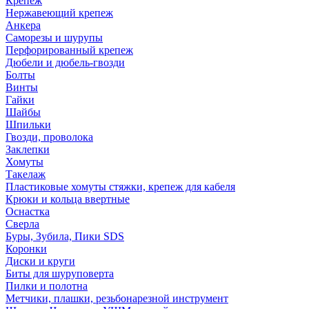
Крепеж
Нержавеющий крепеж
Анкера
Саморезы и шурупы
Перфорированный крепеж
Дюбели и дюбель-гвозди
Болты
Винты
Гайки
Шайбы
Шпильки
Гвозди, проволока
Заклепки
Хомуты
Такелаж
Пластиковые хомуты стяжки, крепеж для кабеля
Крюки и кольца ввертные
Оснастка
Сверла
Буры, Зубила, Пики SDS
Коронки
Диски и круги
Биты для шуруповерта
Пилки и полотна
Метчики, плашки, резьбонарезной инструмент