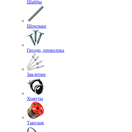
Шайбы
Шпильки
Гвозди, проволока
Заклепки
Хомуты
Такелаж