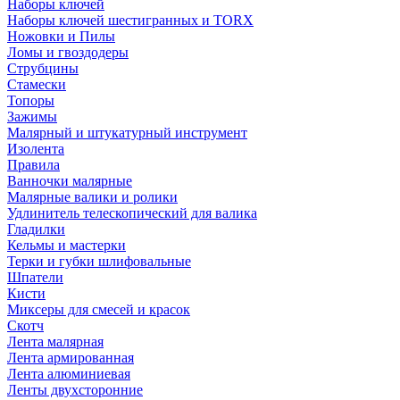
Наборы ключей
Наборы ключей шестигранных и TORX
Ножовки и Пилы
Ломы и гвоздодеры
Струбцины
Стамески
Топоры
Зажимы
Малярный и штукатурный инструмент
Изолента
Правила
Ванночки малярные
Малярные валики и ролики
Удлинитель телескопический для валика
Гладилки
Кельмы и мастерки
Терки и губки шлифовальные
Шпатели
Кисти
Миксеры для смесей и красок
Скотч
Лента малярная
Лента армированная
Лента алюминиевая
Ленты двухсторонние