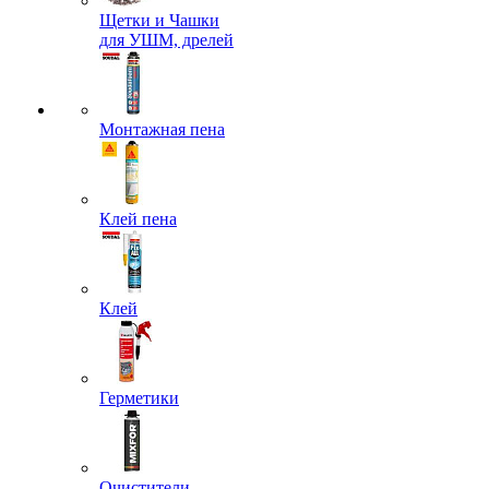
Щетки и Чашки
для УШМ, дрелей
Монтажная пена
Клей пена
Клей
Герметики
Очистители