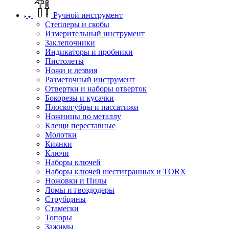
Ручной инструмент
Степлеры и скобы
Измерительный инструмент
Заклепочники
Индикаторы и пробники
Пистолеты
Ножи и лезвия
Разметочный инструмент
Отвертки и наборы отверток
Бокорезы и кусачки
Плоскогубцы и пассатижи
Ножницы по металлу
Клещи переставные
Молотки
Киянки
Ключи
Наборы ключей
Наборы ключей шестигранных и TORX
Ножовки и Пилы
Ломы и гвоздодеры
Струбцины
Стамески
Топоры
Зажимы