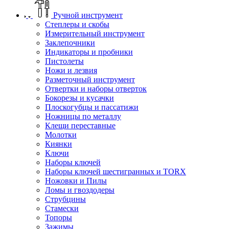
Ручной инструмент
Степлеры и скобы
Измерительный инструмент
Заклепочники
Индикаторы и пробники
Пистолеты
Ножи и лезвия
Разметочный инструмент
Отвертки и наборы отверток
Бокорезы и кусачки
Плоскогубцы и пассатижи
Ножницы по металлу
Клещи переставные
Молотки
Киянки
Ключи
Наборы ключей
Наборы ключей шестигранных и TORX
Ножовки и Пилы
Ломы и гвоздодеры
Струбцины
Стамески
Топоры
Зажимы