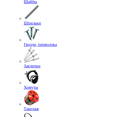
Шайбы
Шпильки
Гвозди, проволока
Заклепки
Хомуты
Такелаж