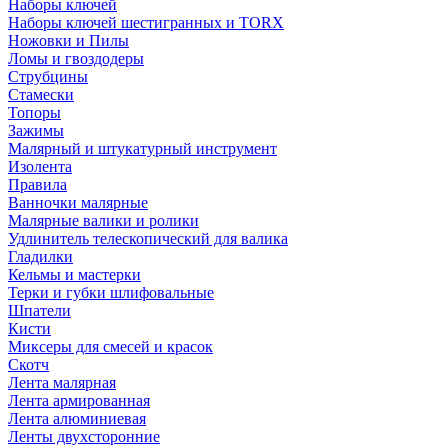
Наборы ключей
Наборы ключей шестигранных и TORX
Ножовки и Пилы
Ломы и гвоздодеры
Струбцины
Стамески
Топоры
Зажимы
Малярный и штукатурный инструмент
Изолента
Правила
Ванночки малярные
Малярные валики и ролики
Удлинитель телескопический для валика
Гладилки
Кельмы и мастерки
Терки и губки шлифовальные
Шпатели
Кисти
Миксеры для смесей и красок
Скотч
Лента малярная
Лента армированная
Лента алюминиевая
Ленты двухсторонние