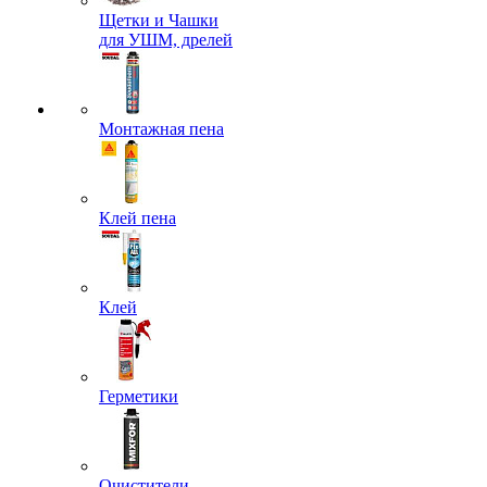
Щетки и Чашки
для УШМ, дрелей
Монтажная пена
Клей пена
Клей
Герметики
Очистители