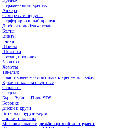
Крепеж
Нержавеющий крепеж
Анкера
Саморезы и шурупы
Перфорированный крепеж
Дюбели и дюбель-гвозди
Болты
Винты
Гайки
Шайбы
Шпильки
Гвозди, проволока
Заклепки
Хомуты
Такелаж
Пластиковые хомуты стяжки, крепеж для кабеля
Крюки и кольца ввертные
Оснастка
Сверла
Буры, Зубила, Пики SDS
Коронки
Диски и круги
Биты для шуруповерта
Пилки и полотна
Метчики, плашки, резьбонарезной инструмент