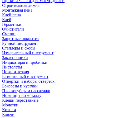
Щетки и Чашки для УШМ, дрелей
Строительная химия
Монтажная пена
Клей пена
Клей
Герметики
Очистители
Смазки
Защитные покрытия
Ручной инструмент
Степлеры и скобы
Измерительный инструмент
Заклепочники
Индикаторы и пробники
Пистолеты
Ножи и лезвия
Разметочный инструмент
Отвертки и наборы отверток
Бокорезы и кусачки
Плоскогубцы и пассатижи
Ножницы по металлу
Клещи переставные
Молотки
Киянки
Ключи