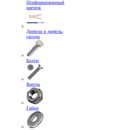
Перфорированный
крепеж
Дюбели и дюбель-
гвозди
Болты
Винты
Гайки