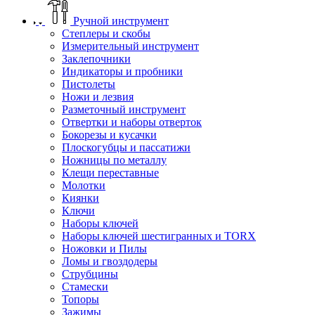
Ручной инструмент
Степлеры и скобы
Измерительный инструмент
Заклепочники
Индикаторы и пробники
Пистолеты
Ножи и лезвия
Разметочный инструмент
Отвертки и наборы отверток
Бокорезы и кусачки
Плоскогубцы и пассатижи
Ножницы по металлу
Клещи переставные
Молотки
Киянки
Ключи
Наборы ключей
Наборы ключей шестигранных и TORX
Ножовки и Пилы
Ломы и гвоздодеры
Струбцины
Стамески
Топоры
Зажимы