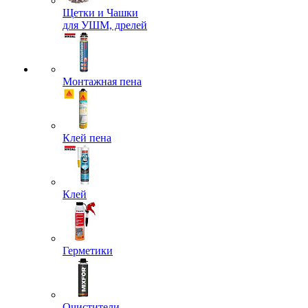
Щетки и Чашки
для УШМ, дрелей
Монтажная пена
Клей пена
Клей
Герметики
Очистители