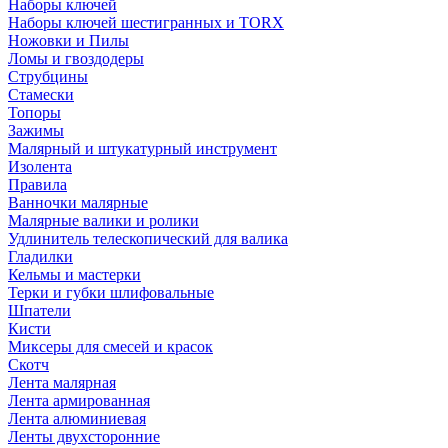
Наборы ключей
Наборы ключей шестигранных и TORX
Ножовки и Пилы
Ломы и гвоздодеры
Струбцины
Стамески
Топоры
Зажимы
Малярный и штукатурный инструмент
Изолента
Правила
Ванночки малярные
Малярные валики и ролики
Удлинитель телескопический для валика
Гладилки
Кельмы и мастерки
Терки и губки шлифовальные
Шпатели
Кисти
Миксеры для смесей и красок
Скотч
Лента малярная
Лента армированная
Лента алюминиевая
Ленты двухсторонние