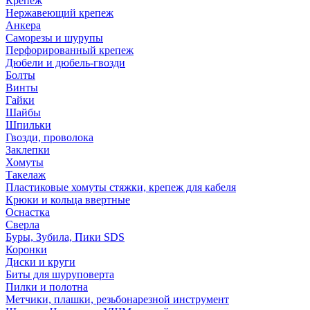
Крепеж
Нержавеющий крепеж
Анкера
Саморезы и шурупы
Перфорированный крепеж
Дюбели и дюбель-гвозди
Болты
Винты
Гайки
Шайбы
Шпильки
Гвозди, проволока
Заклепки
Хомуты
Такелаж
Пластиковые хомуты стяжки, крепеж для кабеля
Крюки и кольца ввертные
Оснастка
Сверла
Буры, Зубила, Пики SDS
Коронки
Диски и круги
Биты для шуруповерта
Пилки и полотна
Метчики, плашки, резьбонарезной инструмент