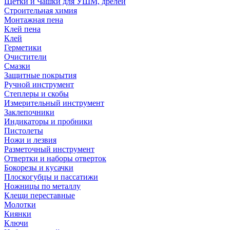
Щетки и Чашки для УШМ, дрелей
Строительная химия
Монтажная пена
Клей пена
Клей
Герметики
Очистители
Смазки
Защитные покрытия
Ручной инструмент
Степлеры и скобы
Измерительный инструмент
Заклепочники
Индикаторы и пробники
Пистолеты
Ножи и лезвия
Разметочный инструмент
Отвертки и наборы отверток
Бокорезы и кусачки
Плоскогубцы и пассатижи
Ножницы по металлу
Клещи переставные
Молотки
Киянки
Ключи