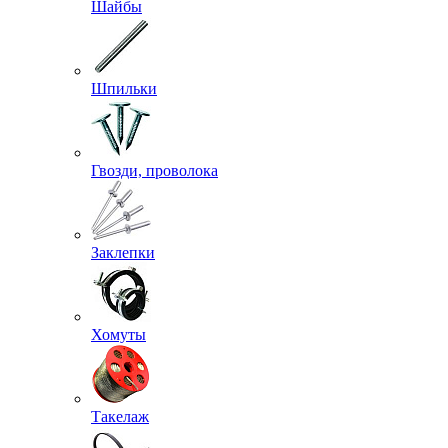
Шайбы
Шпильки
Гвозди, проволока
Заклепки
Хомуты
Такелаж