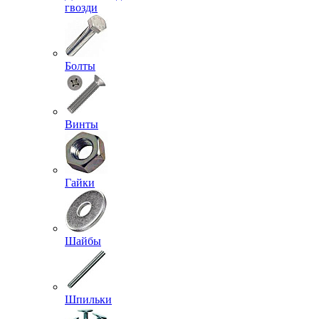
гвозди
Болты
Винты
Гайки
Шайбы
Шпильки