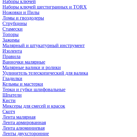
Наборы ключей
Наборы ключей шестигранных и TORX
Ножовки и Пилы
Ломы и гвоздодеры
Струбцины
Стамески
Топоры
Зажимы
Малярный и штукатурный инструмент
Изолента
Правила
Ванночки малярные
Малярные валики и ролики
Удлинитель телескопический для валика
Гладилки
Кельмы и мастерки
Терки и губки шлифовальные
Шпатели
Кисти
Миксеры для смесей и красок
Скотч
Лента малярная
Лента армированная
Лента алюминиевая
Ленты двухсторонние