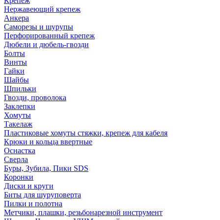
Крепеж
Нержавеющий крепеж
Анкера
Саморезы и шурупы
Перфорированный крепеж
Дюбели и дюбель-гвозди
Болты
Винты
Гайки
Шайбы
Шпильки
Гвозди, проволока
Заклепки
Хомуты
Такелаж
Пластиковые хомуты стяжки, крепеж для кабеля
Крюки и кольца ввертные
Оснастка
Сверла
Буры, Зубила, Пики SDS
Коронки
Диски и круги
Биты для шуруповерта
Пилки и полотна
Метчики, плашки, резьбонарезной инструмент