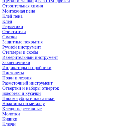
Щетки и Чашки для УШМ, дрелей
Строительная химия
Монтажная пена
Клей пена
Клей
Герметики
Очистители
Смазки
Защитные покрытия
Ручной инструмент
Степлеры и скобы
Измерительный инструмент
Заклепочники
Индикаторы и пробники
Пистолеты
Ножи и лезвия
Разметочный инструмент
Отвертки и наборы отверток
Бокорезы и кусачки
Плоскогубцы и пассатижи
Ножницы по металлу
Клещи переставные
Молотки
Киянки
Ключи