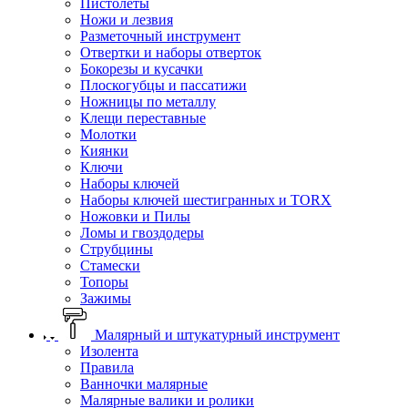
Пистолеты
Ножи и лезвия
Разметочный инструмент
Отвертки и наборы отверток
Бокорезы и кусачки
Плоскогубцы и пассатижи
Ножницы по металлу
Клещи переставные
Молотки
Киянки
Ключи
Наборы ключей
Наборы ключей шестигранных и TORX
Ножовки и Пилы
Ломы и гвоздодеры
Струбцины
Стамески
Топоры
Зажимы
Малярный и штукатурный инструмент
Изолента
Правила
Ванночки малярные
Малярные валики и ролики