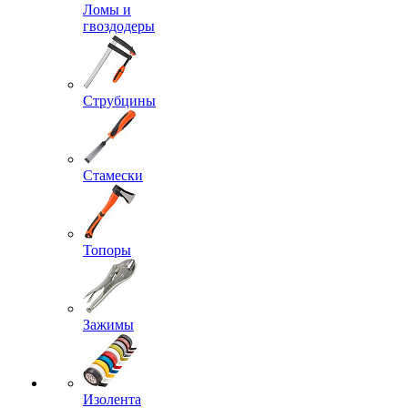
Ломы и
гвоздодеры
Струбцины
Стамески
Топоры
Зажимы
Изолента