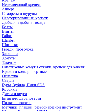
Крепеж
Нержавеющий крепеж
Анкера
Саморезы и шурупы
Перфорированный крепеж
Дюбели и дюбель-гвозди
Болты
Винты
Гайки
Шайбы
Шпильки
Гвозди, проволока
Заклепки
Хомуты
Такелаж
Пластиковые хомуты стяжки, крепеж для кабеля
Крюки и кольца ввертные
Оснастка
Сверла
Буры, Зубила, Пики SDS
Коронки
Диски и круги
Биты для шуруповерта
Пилки и полотна
Метчики, плашки, резьбонарезной инструмент