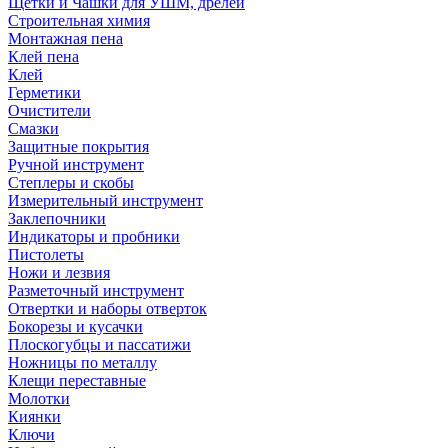
Щетки и Чашки для УШМ, дрелей
Строительная химия
Монтажная пена
Клей пена
Клей
Герметики
Очистители
Смазки
Защитные покрытия
Ручной инструмент
Степлеры и скобы
Измерительный инструмент
Заклепочники
Индикаторы и пробники
Пистолеты
Ножи и лезвия
Разметочный инструмент
Отвертки и наборы отверток
Бокорезы и кусачки
Плоскогубцы и пассатижи
Ножницы по металлу
Клещи переставные
Молотки
Киянки
Ключи