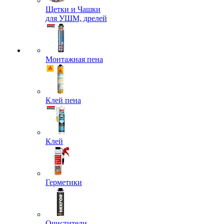
Щетки и Чашки
для УШМ, дрелей
Монтажная пена
Клей пена
Клей
Герметики
Очистители