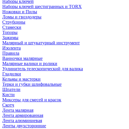
Наборы ключей
Наборы ключей шестигранных и TORX
Ножовки и Пилы
Ломы и гвоздодеры
Струбцины
Стамески
Топоры
Зажимы
Малярный и штукатурный инструмент
Изолента
Правила
Ванночки малярные
Малярные валики и ролики
Удлинитель телескопический для валика
Гладилки
Кельмы и мастерки
Терки и губки шлифовальные
Шпатели
Кисти
Миксеры для смесей и красок
Скотч
Лента малярная
Лента армированная
Лента алюминиевая
Ленты двухсторонние