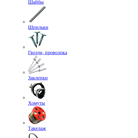
Шайбы
Шпильки
Гвозди, проволока
Заклепки
Хомуты
Такелаж