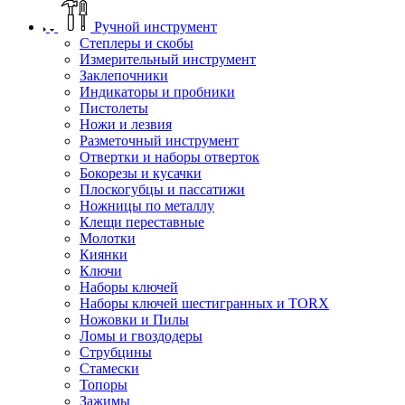
Ручной инструмент
Степлеры и скобы
Измерительный инструмент
Заклепочники
Индикаторы и пробники
Пистолеты
Ножи и лезвия
Разметочный инструмент
Отвертки и наборы отверток
Бокорезы и кусачки
Плоскогубцы и пассатижи
Ножницы по металлу
Клещи переставные
Молотки
Киянки
Ключи
Наборы ключей
Наборы ключей шестигранных и TORX
Ножовки и Пилы
Ломы и гвоздодеры
Струбцины
Стамески
Топоры
Зажимы