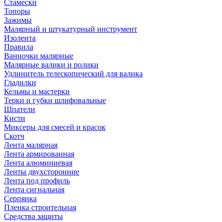
Стамески
Топоры
Зажимы
Малярный и штукатурный инструмент
Изолента
Правила
Ванночки малярные
Малярные валики и ролики
Удлинитель телескопический для валика
Гладилки
Кельмы и мастерки
Терки и губки шлифовальные
Шпатели
Кисти
Миксеры для смесей и красок
Скотч
Лента малярная
Лента армированная
Лента алюминиевая
Ленты двухсторонние
Лента под профиль
Лента сигнальная
Серпянка
Пленка строительная
Средства защиты