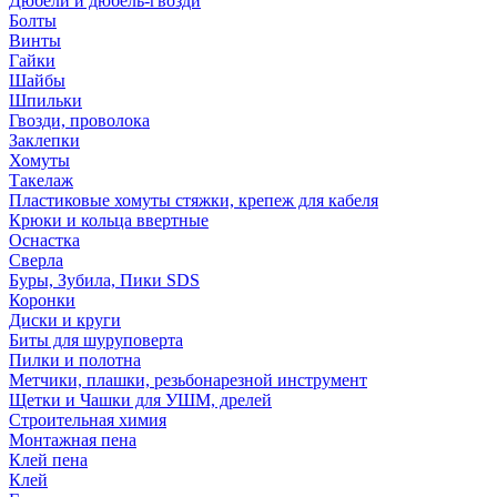
Дюбели и дюбель-гвозди
Болты
Винты
Гайки
Шайбы
Шпильки
Гвозди, проволока
Заклепки
Хомуты
Такелаж
Пластиковые хомуты стяжки, крепеж для кабеля
Крюки и кольца ввертные
Оснастка
Сверла
Буры, Зубила, Пики SDS
Коронки
Диски и круги
Биты для шуруповерта
Пилки и полотна
Метчики, плашки, резьбонарезной инструмент
Щетки и Чашки для УШМ, дрелей
Строительная химия
Монтажная пена
Клей пена
Клей