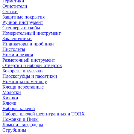
Герметики
Очистители
Смазки
Защитные покрытия
Ручной инструмент
Степлеры и скобы
Измерительный инструмент
Заклепочники
Индикаторы и пробники
Пистолеты
Ножи и лезвия
Разметочный инструмент
Отвертки и наборы отверток
Бокорезы и кусачки
Плоскогубцы и пассатижи
Ножницы по металлу
Клещи переставные
Молотки
Киянки
Ключи
Наборы ключей
Наборы ключей шестигранных и TORX
Ножовки и Пилы
Ломы и гвоздодеры
Струбцины