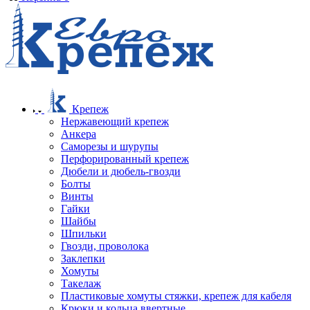
Крепеж
Нержавеющий крепеж
Анкера
Саморезы и шурупы
Перфорированный крепеж
Дюбели и дюбель-гвозди
Болты
Винты
Гайки
Шайбы
Шпильки
Гвозди, проволока
Заклепки
Хомуты
Такелаж
Пластиковые хомуты стяжки, крепеж для кабеля
Крюки и кольца ввертные