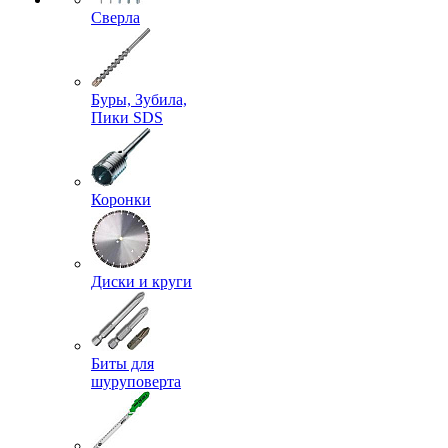
Сверла
Буры, Зубила,
Пики SDS
Коронки
Диски и круги
Биты для
шуруповерта