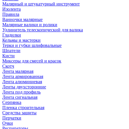
Малярный и штукатурный инструмент
Изолента
Правила
Ванночки малярные
Малярные валики и ролики
Удлинитель телескопический для валика
Гладилки
Кельмы и мастерки
Терки и губки шлифовальные
Шпатели
Кисти
Миксеры для смесей и красок
Скотч
Лента малярная
Лента армированная
Лента алюминиевая
Ленты двухсторонние
Лента под профиль
Лента сигнальная
Серпянка
Пленка строительная
Средства защиты
Перчатки
Очки
Респираторы