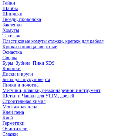
Гайки
Шайбы
Шпильки
Гвозди, проволока
Заклепки
Хомуты
Такелаж
Пластиковые хомуты стяжки, крепеж для кабеля
Крюки и кольца ввертные
Оснастка
Сверла
Буры, Зубила, Пики SDS
Коронки
Диски и круги
Биты для шуруповерта
Пилки и полотна
Метчики, плашки, резьбонарезной инструмент
Щетки и Чашки для УШМ, дрелей
Строительная химия
Монтажная пена
Клей пена
Клей
Герметики
Очистители
Смазки