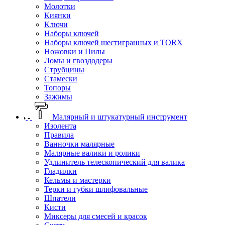
Молотки
Киянки
Ключи
Наборы ключей
Наборы ключей шестигранных и TORX
Ножовки и Пилы
Ломы и гвоздодеры
Струбцины
Стамески
Топоры
Зажимы
Малярный и штукатурный инструмент
Изолента
Правила
Ванночки малярные
Малярные валики и ролики
Удлинитель телескопический для валика
Гладилки
Кельмы и мастерки
Терки и губки шлифовальные
Шпатели
Кисти
Миксеры для смесей и красок