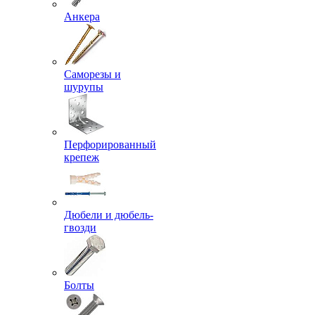
Анкера
Саморезы и
шурупы
Перфорированный
крепеж
Дюбели и дюбель-
гвозди
Болты