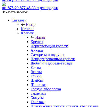
+375-29-877-46-33
отдел продаж
Заказать звонок
Каталог
Назад
Каталог
Крепеж
Назад
Крепеж
Нержавеющий крепеж
Анкера
Саморезы и шурупы
Перфорированный крепеж
Дюбели и дюбель-гвозди
Болты
Винты
Гайки
Шайбы
Шпильки
Гвозди, проволока
Заклепки
Хомуты
Такелаж
Пластиковые хомуты стяжки, крепеж для