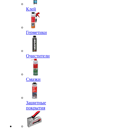
Клей
Герметики
Очистители
Смазки
Защитные
покрытия