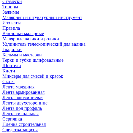
Стамески
Топоры
Зажимы
Малярный и штукатурный инструмент
Изолента
Правила
Ванночки малярные
Малярные валики и ролики
Удлинитель телескопический для валика
Гладилки
Кельмы и мастерки
Терки и губки шлифовальные
Шпатели
Кисти
Миксеры для смесей и красок
Скотч
Лента малярная
Лента армированная
Лента алюминиевая
Ленты двухсторонние
Лента под профиль
Лента сигнальная
Серпянка
Пленка строительная
Средства защиты