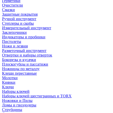
Герметики
Очистители
Смазки
Защитные покрытия
Ручной инструмент
Степлеры и скобы
Измерительный инструмент
Заклепочники
Индикаторы и пробники
Пистолеты
Ножи и лезвия
Разметочный инструмент
Отвертки и наборы отверток
Бокорезы и кусачки
Плоскогубцы и пассатижи
Ножницы по металлу
Клещи переставные
Молотки
Киянки
Ключи
Наборы ключей
Наборы ключей шестигранных и TORX
Ножовки и Пилы
Ломы и гвоздодеры
Струбцины