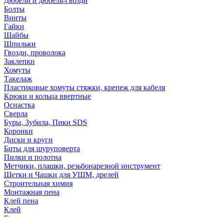
Дюбели и дюбель-гвозди
Болты
Винты
Гайки
Шайбы
Шпильки
Гвозди, проволока
Заклепки
Хомуты
Такелаж
Пластиковые хомуты стяжки, крепеж для кабеля
Крюки и кольца ввертные
Оснастка
Сверла
Буры, Зубила, Пики SDS
Коронки
Диски и круги
Биты для шуруповерта
Пилки и полотна
Метчики, плашки, резьбонарезной инструмент
Щетки и Чашки для УШМ, дрелей
Строительная химия
Монтажная пена
Клей пена
Клей