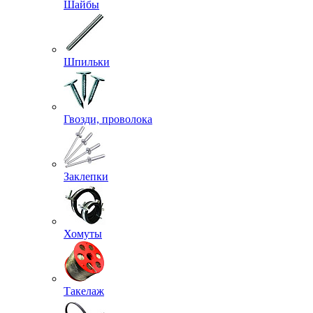
Шайбы
Шпильки
Гвозди, проволока
Заклепки
Хомуты
Такелаж