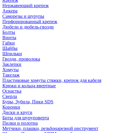
Крепеж
Нержавеющий крепеж
Анкера
Саморезы и шурупы
Перфорированный крепеж
Дюбели и дюбель-гвозди
Болты
Винты
Гайки
Шайбы
Шпильки
Гвозди, проволока
Заклепки
Хомуты
Такелаж
Пластиковые хомуты стяжки, крепеж для кабеля
Крюки и кольца ввертные
Оснастка
Сверла
Буры, Зубила, Пики SDS
Коронки
Диски и круги
Биты для шуруповерта
Пилки и полотна
Метчики, плашки, резьбонарезной инструмент