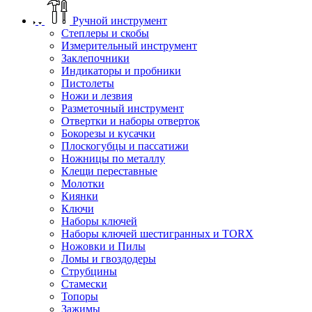
Ручной инструмент
Степлеры и скобы
Измерительный инструмент
Заклепочники
Индикаторы и пробники
Пистолеты
Ножи и лезвия
Разметочный инструмент
Отвертки и наборы отверток
Бокорезы и кусачки
Плоскогубцы и пассатижи
Ножницы по металлу
Клещи переставные
Молотки
Киянки
Ключи
Наборы ключей
Наборы ключей шестигранных и TORX
Ножовки и Пилы
Ломы и гвоздодеры
Струбцины
Стамески
Топоры
Зажимы