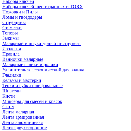
Наборы ключей
Наборы ключей шестигранных и TORX
Ножовки и Пилы
Ломы и гвоздодеры
Струбцины
Стамески
Топоры
Зажимы
Малярный и штукатурный инструмент
Изолента
Правила
Ванночки малярные
Малярные валики и ролики
Удлинитель телескопический для валика
Гладилки
Кельмы и мастерки
Терки и губки шлифовальные
Шпатели
Кисти
Миксеры для смесей и красок
Скотч
Лента малярная
Лента армированная
Лента алюминиевая
Ленты двухсторонние