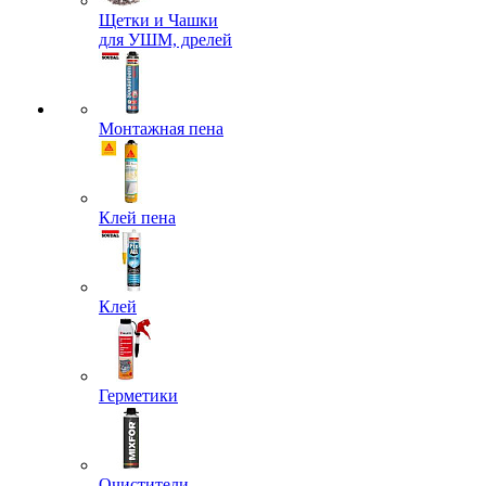
Щетки и Чашки
для УШМ, дрелей
Монтажная пена
Клей пена
Клей
Герметики
Очистители