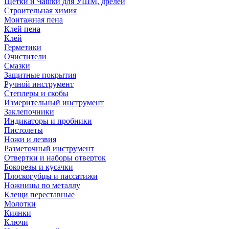
Щетки и Чашки для УШМ, дрелей
Строительная химия
Монтажная пена
Клей пена
Клей
Герметики
Очистители
Смазки
Защитные покрытия
Ручной инструмент
Степлеры и скобы
Измерительный инструмент
Заклепочники
Индикаторы и пробники
Пистолеты
Ножи и лезвия
Разметочный инструмент
Отвертки и наборы отверток
Бокорезы и кусачки
Плоскогубцы и пассатижи
Ножницы по металлу
Клещи переставные
Молотки
Киянки
Ключи