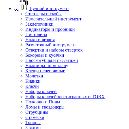
Ручной инструмент
Степлеры и скобы
Измерительный инструмент
Заклепочники
Индикаторы и пробники
Пистолеты
Ножи и лезвия
Разметочный инструмент
Отвертки и наборы отверток
Бокорезы и кусачки
Плоскогубцы и пассатижи
Ножницы по металлу
Клещи переставные
Молотки
Киянки
Ключи
Наборы ключей
Наборы ключей шестигранных и TORX
Ножовки и Пилы
Ломы и гвоздодеры
Струбцины
Стамески
Топоры
Зажимы