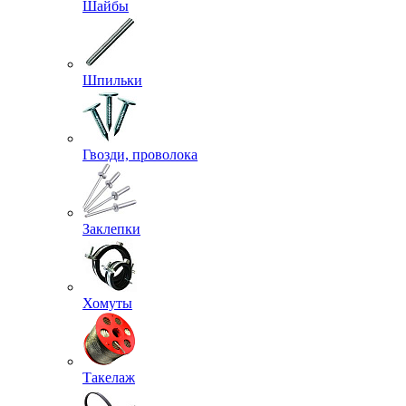
Шайбы
Шпильки
Гвозди, проволока
Заклепки
Хомуты
Такелаж