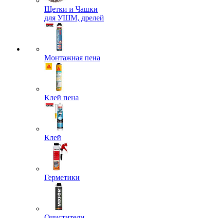
Щетки и Чашки
для УШМ, дрелей
Монтажная пена
Клей пена
Клей
Герметики
Очистители