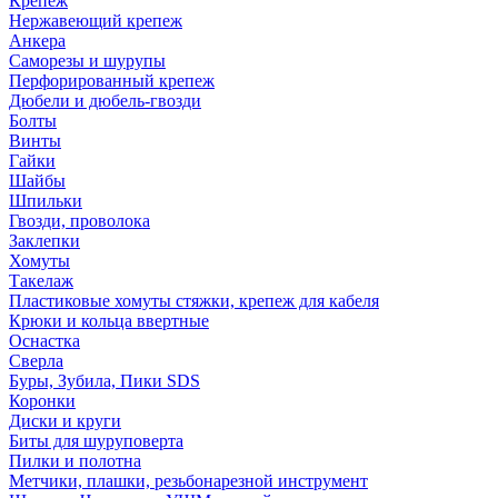
Крепеж
Нержавеющий крепеж
Анкера
Саморезы и шурупы
Перфорированный крепеж
Дюбели и дюбель-гвозди
Болты
Винты
Гайки
Шайбы
Шпильки
Гвозди, проволока
Заклепки
Хомуты
Такелаж
Пластиковые хомуты стяжки, крепеж для кабеля
Крюки и кольца ввертные
Оснастка
Сверла
Буры, Зубила, Пики SDS
Коронки
Диски и круги
Биты для шуруповерта
Пилки и полотна
Метчики, плашки, резьбонарезной инструмент