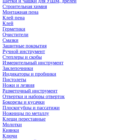
Щетки и Чашки для УШМ, дрелей
Строительная химия
Монтажная пена
Клей пена
Клей
Герметики
Очистители
Смазки
Защитные покрытия
Ручной инструмент
Степлеры и скобы
Измерительный инструмент
Заклепочники
Индикаторы и пробники
Пистолеты
Ножи и лезвия
Разметочный инструмент
Отвертки и наборы отверток
Бокорезы и кусачки
Плоскогубцы и пассатижи
Ножницы по металлу
Клещи переставные
Молотки
Киянки
Ключи