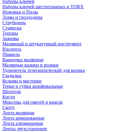
Наборы ключей
Наборы ключей шестигранных и TORX
Ножовки и Пилы
Ломы и гвоздодеры
Струбцины
Стамески
Топоры
Зажимы
Малярный и штукатурный инструмент
Изолента
Правила
Ванночки малярные
Малярные валики и ролики
Удлинитель телескопический для валика
Гладилки
Кельмы и мастерки
Терки и губки шлифовальные
Шпатели
Кисти
Миксеры для смесей и красок
Скотч
Лента малярная
Лента армированная
Лента алюминиевая
Ленты двухсторонние