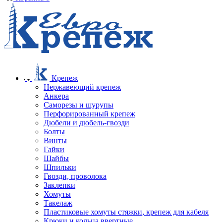
Крепеж
Нержавеющий крепеж
Анкера
Саморезы и шурупы
Перфорированный крепеж
Дюбели и дюбель-гвозди
Болты
Винты
Гайки
Шайбы
Шпильки
Гвозди, проволока
Заклепки
Хомуты
Такелаж
Пластиковые хомуты стяжки, крепеж для кабеля
Крюки и кольца ввертные