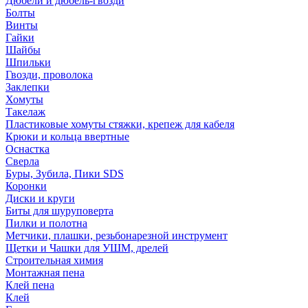
Дюбели и дюбель-гвозди
Болты
Винты
Гайки
Шайбы
Шпильки
Гвозди, проволока
Заклепки
Хомуты
Такелаж
Пластиковые хомуты стяжки, крепеж для кабеля
Крюки и кольца ввертные
Оснастка
Сверла
Буры, Зубила, Пики SDS
Коронки
Диски и круги
Биты для шуруповерта
Пилки и полотна
Метчики, плашки, резьбонарезной инструмент
Щетки и Чашки для УШМ, дрелей
Строительная химия
Монтажная пена
Клей пена
Клей