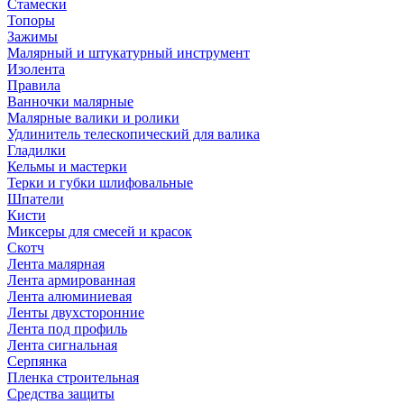
Стамески
Топоры
Зажимы
Малярный и штукатурный инструмент
Изолента
Правила
Ванночки малярные
Малярные валики и ролики
Удлинитель телескопический для валика
Гладилки
Кельмы и мастерки
Терки и губки шлифовальные
Шпатели
Кисти
Миксеры для смесей и красок
Скотч
Лента малярная
Лента армированная
Лента алюминиевая
Ленты двухсторонние
Лента под профиль
Лента сигнальная
Серпянка
Пленка строительная
Средства защиты