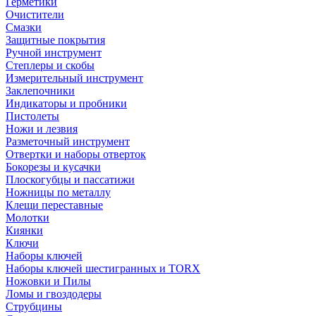
Герметики
Очистители
Смазки
Защитные покрытия
Ручной инструмент
Степлеры и скобы
Измерительный инструмент
Заклепочники
Индикаторы и пробники
Пистолеты
Ножи и лезвия
Разметочный инструмент
Отвертки и наборы отверток
Бокорезы и кусачки
Плоскогубцы и пассатижи
Ножницы по металлу
Клещи переставные
Молотки
Киянки
Ключи
Наборы ключей
Наборы ключей шестигранных и TORX
Ножовки и Пилы
Ломы и гвоздодеры
Струбцины