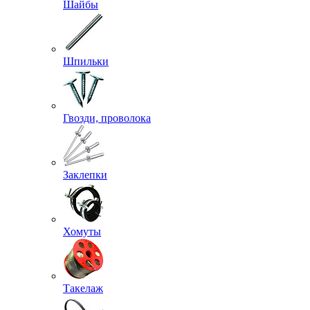
Шайбы
Шпильки
Гвозди, проволока
Заклепки
Хомуты
Такелаж