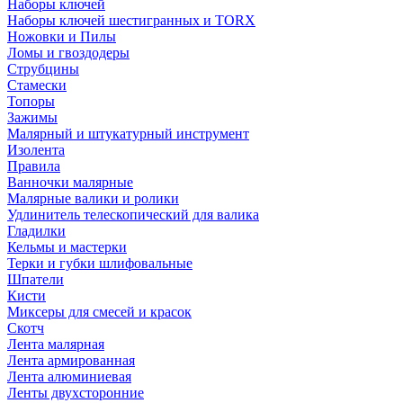
Наборы ключей
Наборы ключей шестигранных и TORX
Ножовки и Пилы
Ломы и гвоздодеры
Струбцины
Стамески
Топоры
Зажимы
Малярный и штукатурный инструмент
Изолента
Правила
Ванночки малярные
Малярные валики и ролики
Удлинитель телескопический для валика
Гладилки
Кельмы и мастерки
Терки и губки шлифовальные
Шпатели
Кисти
Миксеры для смесей и красок
Скотч
Лента малярная
Лента армированная
Лента алюминиевая
Ленты двухсторонние