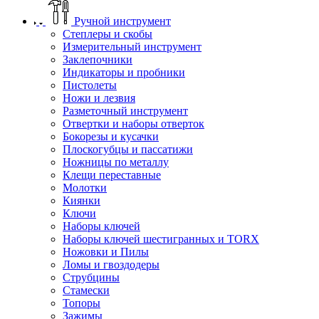
Ручной инструмент
Степлеры и скобы
Измерительный инструмент
Заклепочники
Индикаторы и пробники
Пистолеты
Ножи и лезвия
Разметочный инструмент
Отвертки и наборы отверток
Бокорезы и кусачки
Плоскогубцы и пассатижи
Ножницы по металлу
Клещи переставные
Молотки
Киянки
Ключи
Наборы ключей
Наборы ключей шестигранных и TORX
Ножовки и Пилы
Ломы и гвоздодеры
Струбцины
Стамески
Топоры
Зажимы