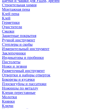
Щетки и Чашки для УШМ, дрелей
Строительная химия
Монтажная пена
Клей пена
Клей
Герметики
Очистители
Смазки
Защитные покрытия
Ручной инструмент
Степлеры и скобы
Измерительный инструмент
Заклепочники
Индикаторы и пробники
Пистолеты
Ножи и лезвия
Разметочный инструмент
Отвертки и наборы отверток
Бокорезы и кусачки
Плоскогубцы и пассатижи
Ножницы по металлу
Клещи переставные
Молотки
Киянки
Ключи