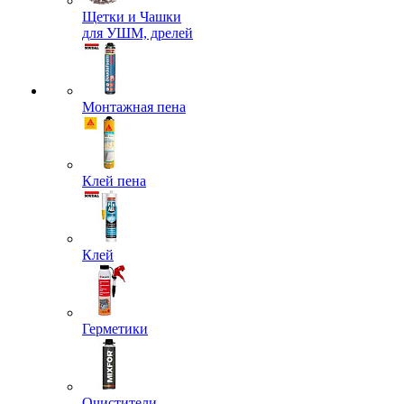
Щетки и Чашки
для УШМ, дрелей
Монтажная пена
Клей пена
Клей
Герметики
Очистители