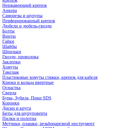
Крепеж
Нержавеющий крепеж
Анкера
Саморезы и шурупы
Перфорированный крепеж
Дюбели и дюбель-гвозди
Болты
Винты
Гайки
Шайбы
Шпильки
Гвозди, проволока
Заклепки
Хомуты
Такелаж
Пластиковые хомуты стяжки, крепеж для кабеля
Крюки и кольца ввертные
Оснастка
Сверла
Буры, Зубила, Пики SDS
Коронки
Диски и круги
Биты для шуруповерта
Пилки и полотна
Метчики, плашки, резьбонарезной инструмент