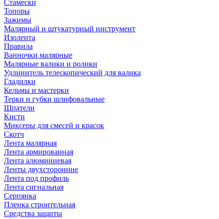
Стамески
Топоры
Зажимы
Малярный и штукатурный инструмент
Изолента
Правила
Ванночки малярные
Малярные валики и ролики
Удлинитель телескопический для валика
Гладилки
Кельмы и мастерки
Терки и губки шлифовальные
Шпатели
Кисти
Миксеры для смесей и красок
Скотч
Лента малярная
Лента армированная
Лента алюминиевая
Ленты двухсторонние
Лента под профиль
Лента сигнальная
Серпянка
Пленка строительная
Средства защиты