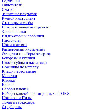
Герметики
Очистители
Смазки
Защитные покрытия
Ручной инструмент
Степлеры и скобы
Измерительный инструмент
Заклепочники
Индикаторы и пробники
Пистолеты
Ножи и лезвия
Разметочный инструмент
Отвертки и наборы отверток
Бокорезы и кусачки
Плоскогубцы и пассатижи
Ножницы по металлу
Клещи переставные
Молотки
Киянки
Ключи
Наборы ключей
Наборы ключей шестигранных и TORX
Ножовки и Пилы
Ломы и гвоздодеры
Струбцины