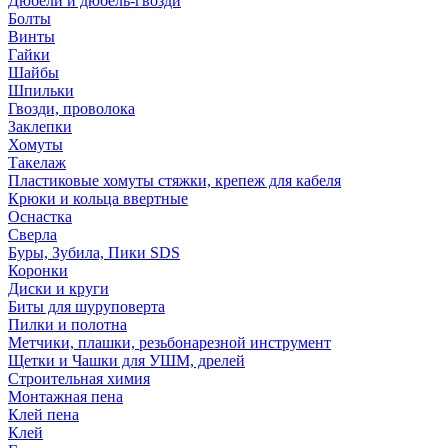
Дюбели и дюбель-гвозди
Болты
Винты
Гайки
Шайбы
Шпильки
Гвозди, проволока
Заклепки
Хомуты
Такелаж
Пластиковые хомуты стяжки, крепеж для кабеля
Крюки и кольца ввертные
Оснастка
Сверла
Буры, Зубила, Пики SDS
Коронки
Диски и круги
Биты для шуруповерта
Пилки и полотна
Метчики, плашки, резьбонарезной инструмент
Щетки и Чашки для УШМ, дрелей
Строительная химия
Монтажная пена
Клей пена
Клей