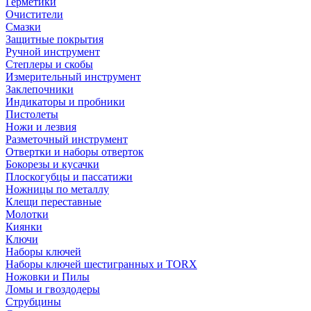
Герметики
Очистители
Смазки
Защитные покрытия
Ручной инструмент
Степлеры и скобы
Измерительный инструмент
Заклепочники
Индикаторы и пробники
Пистолеты
Ножи и лезвия
Разметочный инструмент
Отвертки и наборы отверток
Бокорезы и кусачки
Плоскогубцы и пассатижи
Ножницы по металлу
Клещи переставные
Молотки
Киянки
Ключи
Наборы ключей
Наборы ключей шестигранных и TORX
Ножовки и Пилы
Ломы и гвоздодеры
Струбцины