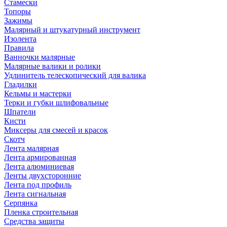
Стамески
Топоры
Зажимы
Малярный и штукатурный инструмент
Изолента
Правила
Ванночки малярные
Малярные валики и ролики
Удлинитель телескопический для валика
Гладилки
Кельмы и мастерки
Терки и губки шлифовальные
Шпатели
Кисти
Миксеры для смесей и красок
Скотч
Лента малярная
Лента армированная
Лента алюминиевая
Ленты двухсторонние
Лента под профиль
Лента сигнальная
Серпянка
Пленка строительная
Средства защиты