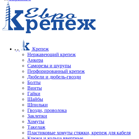
Крепеж
Нержавеющий крепеж
Анкера
Саморезы и шурупы
Перфорированный крепеж
Дюбели и дюбель-гвозди
Болты
Винты
Гайки
Шайбы
Шпильки
Гвозди, проволока
Заклепки
Хомуты
Такелаж
Пластиковые хомуты стяжки, крепеж для кабеля
Крюки и кольца ввертные