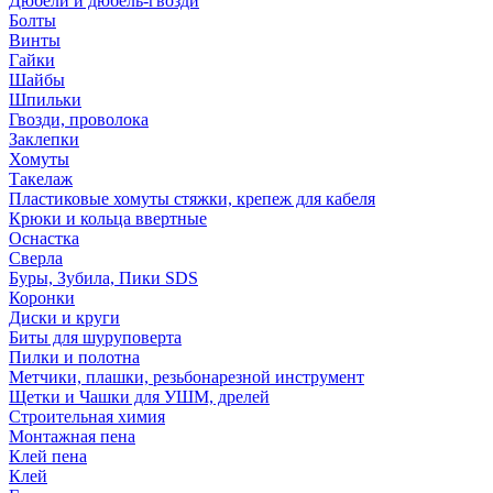
Дюбели и дюбель-гвозди
Болты
Винты
Гайки
Шайбы
Шпильки
Гвозди, проволока
Заклепки
Хомуты
Такелаж
Пластиковые хомуты стяжки, крепеж для кабеля
Крюки и кольца ввертные
Оснастка
Сверла
Буры, Зубила, Пики SDS
Коронки
Диски и круги
Биты для шуруповерта
Пилки и полотна
Метчики, плашки, резьбонарезной инструмент
Щетки и Чашки для УШМ, дрелей
Строительная химия
Монтажная пена
Клей пена
Клей