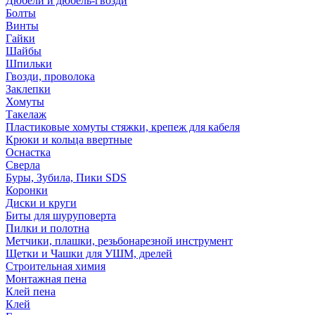
Дюбели и дюбель-гвозди
Болты
Винты
Гайки
Шайбы
Шпильки
Гвозди, проволока
Заклепки
Хомуты
Такелаж
Пластиковые хомуты стяжки, крепеж для кабеля
Крюки и кольца ввертные
Оснастка
Сверла
Буры, Зубила, Пики SDS
Коронки
Диски и круги
Биты для шуруповерта
Пилки и полотна
Метчики, плашки, резьбонарезной инструмент
Щетки и Чашки для УШМ, дрелей
Строительная химия
Монтажная пена
Клей пена
Клей