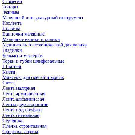
Стамески
Топоры
Зажимы
Малярный и штукатурный инструмент
Изолента
Правила
Ванночки малярные
Малярные валики и ролики
Удлинитель телескопический для валика
Гладилки
Кельмы и мастерки
Терки и губки шлифовальные
Шпатели
Кисти
Миксеры для смесей и красок
Скотч
Лента малярная
Лента армированная
Лента алюминиевая
Ленты двухсторонние
Лента под профиль
Лента сигнальная
Серпянка
Пленка строительная
Средства защиты