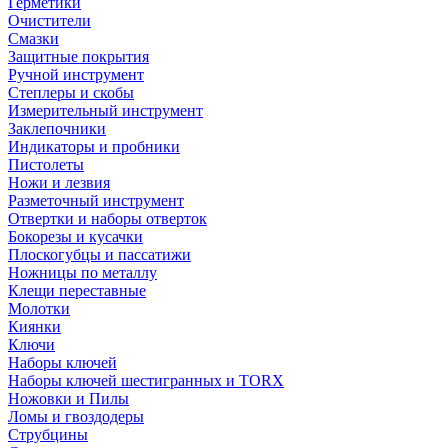
Герметики
Очистители
Смазки
Защитные покрытия
Ручной инструмент
Степлеры и скобы
Измерительный инструмент
Заклепочники
Индикаторы и пробники
Пистолеты
Ножи и лезвия
Разметочный инструмент
Отвертки и наборы отверток
Бокорезы и кусачки
Плоскогубцы и пассатижи
Ножницы по металлу
Клещи переставные
Молотки
Киянки
Ключи
Наборы ключей
Наборы ключей шестигранных и TORX
Ножовки и Пилы
Ломы и гвоздодеры
Струбцины