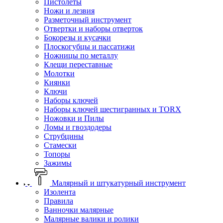
Пистолеты
Ножи и лезвия
Разметочный инструмент
Отвертки и наборы отверток
Бокорезы и кусачки
Плоскогубцы и пассатижи
Ножницы по металлу
Клещи переставные
Молотки
Киянки
Ключи
Наборы ключей
Наборы ключей шестигранных и TORX
Ножовки и Пилы
Ломы и гвоздодеры
Струбцины
Стамески
Топоры
Зажимы
Малярный и штукатурный инструмент
Изолента
Правила
Ванночки малярные
Малярные валики и ролики