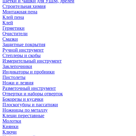
Щетки и Чашки для УШМ, дрелей
Строительная химия
Монтажная пена
Клей пена
Клей
Герметики
Очистители
Смазки
Защитные покрытия
Ручной инструмент
Степлеры и скобы
Измерительный инструмент
Заклепочники
Индикаторы и пробники
Пистолеты
Ножи и лезвия
Разметочный инструмент
Отвертки и наборы отверток
Бокорезы и кусачки
Плоскогубцы и пассатижи
Ножницы по металлу
Клещи переставные
Молотки
Киянки
Ключи