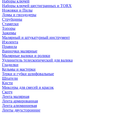
Наборы ключей
Наборы ключей шестигранных и TORX
Ножовки и Пилы
Ломы и гвоздодеры
Струбцины
Стамески
Топоры
Зажимы
Малярный и штукатурный инструмент
Изолента
Правила
Ванночки малярные
Малярные валики и ролики
Удлинитель телескопический для валика
Гладилки
Кельмы и мастерки
Терки и губки шлифовальные
Шпатели
Кисти
Миксеры для смесей и красок
Скотч
Лента малярная
Лента армированная
Лента алюминиевая
Ленты двухсторонние