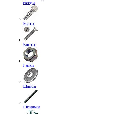
гвозди
Болты
Винты
Гайки
Шайбы
Шпильки