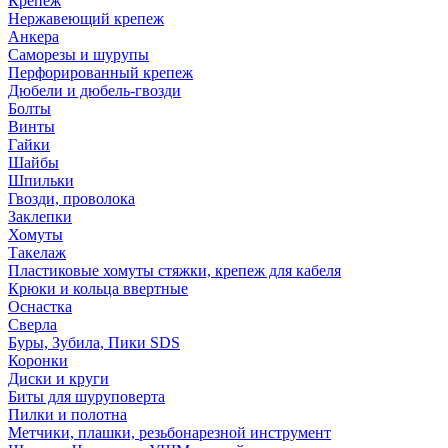
Крепеж
Нержавеющий крепеж
Анкера
Саморезы и шурупы
Перфорированный крепеж
Дюбели и дюбель-гвозди
Болты
Винты
Гайки
Шайбы
Шпильки
Гвозди, проволока
Заклепки
Хомуты
Такелаж
Пластиковые хомуты стяжки, крепеж для кабеля
Крюки и кольца ввертные
Оснастка
Сверла
Буры, Зубила, Пики SDS
Коронки
Диски и круги
Биты для шуруповерта
Пилки и полотна
Метчики, плашки, резьбонарезной инструмент