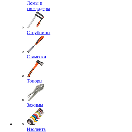
Ломы и
гвоздодеры
Струбцины
Стамески
Топоры
Зажимы
Изолента