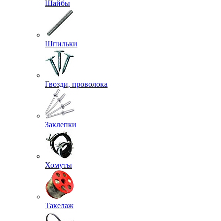
Шайбы
Шпильки
Гвозди, проволока
Заклепки
Хомуты
Такелаж