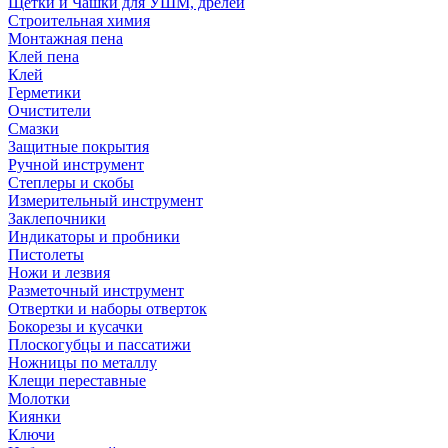
Щетки и Чашки для УШМ, дрелей
Строительная химия
Монтажная пена
Клей пена
Клей
Герметики
Очистители
Смазки
Защитные покрытия
Ручной инструмент
Степлеры и скобы
Измерительный инструмент
Заклепочники
Индикаторы и пробники
Пистолеты
Ножи и лезвия
Разметочный инструмент
Отвертки и наборы отверток
Бокорезы и кусачки
Плоскогубцы и пассатижи
Ножницы по металлу
Клещи переставные
Молотки
Киянки
Ключи