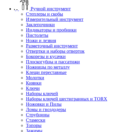
Ручной инструмент
Степлеры и скобы
Измерительный инструмент
Заклепочники
Индикаторы и пробники
Пистолеты
Ножи и лезвия
Разметочный инструмент
Отвертки и наборы отверток
Бокорезы и кусачки
Плоскогубцы и пассатижи
Ножницы по металлу
Клещи переставные
Молотки
Киянки
Ключи
Наборы ключей
Наборы ключей шестигранных и TORX
Ножовки и Пилы
Ломы и гвоздодеры
Струбцины
Стамески
Топоры
Зажимы