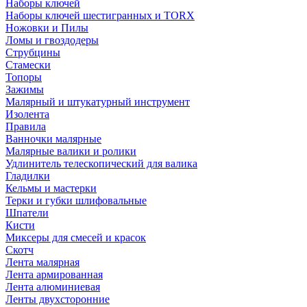
Наборы ключей
Наборы ключей шестигранных и TORX
Ножовки и Пилы
Ломы и гвоздодеры
Струбцины
Стамески
Топоры
Зажимы
Малярный и штукатурный инструмент
Изолента
Правила
Ванночки малярные
Малярные валики и ролики
Удлинитель телескопический для валика
Гладилки
Кельмы и мастерки
Терки и губки шлифовальные
Шпатели
Кисти
Миксеры для смесей и красок
Скотч
Лента малярная
Лента армированная
Лента алюминиевая
Ленты двухсторонние