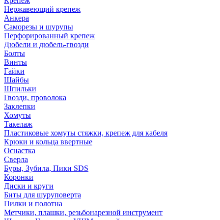
Крепеж
Нержавеющий крепеж
Анкера
Саморезы и шурупы
Перфорированный крепеж
Дюбели и дюбель-гвозди
Болты
Винты
Гайки
Шайбы
Шпильки
Гвозди, проволока
Заклепки
Хомуты
Такелаж
Пластиковые хомуты стяжки, крепеж для кабеля
Крюки и кольца ввертные
Оснастка
Сверла
Буры, Зубила, Пики SDS
Коронки
Диски и круги
Биты для шуруповерта
Пилки и полотна
Метчики, плашки, резьбонарезной инструмент