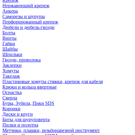
Крепеж
Нержавеющий крепеж
Анкера
Саморезы и шурупы
Перфорированный крепеж
Дюбели и дюбель-гвозди
Болты
Винты
Гайки
Шайбы
Шпильки
Гвозди, проволока
Заклепки
Хомуты
Такелаж
Пластиковые хомуты стяжки, крепеж для кабеля
Крюки и кольца ввертные
Оснастка
Сверла
Буры, Зубила, Пики SDS
Коронки
Диски и круги
Биты для шуруповерта
Пилки и полотна
Метчики, плашки, резьбонарезной инструмент