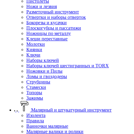
Пистолеты
Ножи и лезвия
Разметочный инструмент
Отвертки и наборы отверток
Бокорезы и кусачки
Плоскогубцы и пассатижи
Ножницы по металлу
Клещи переставные
Молотки
Киянки
Ключи
Наборы ключей
Наборы ключей шестигранных и TORX
Ножовки и Пилы
Ломы и гвоздодеры
Струбцины
Стамески
Топоры
Зажимы
Малярный и штукатурный инструмент
Изолента
Правила
Ванночки малярные
Малярные валики и ролики