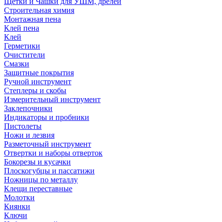
Щетки и Чашки для УШМ, дрелей
Строительная химия
Монтажная пена
Клей пена
Клей
Герметики
Очистители
Смазки
Защитные покрытия
Ручной инструмент
Степлеры и скобы
Измерительный инструмент
Заклепочники
Индикаторы и пробники
Пистолеты
Ножи и лезвия
Разметочный инструмент
Отвертки и наборы отверток
Бокорезы и кусачки
Плоскогубцы и пассатижи
Ножницы по металлу
Клещи переставные
Молотки
Киянки
Ключи