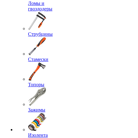
Ломы и
гвоздодеры
Струбцины
Стамески
Топоры
Зажимы
Изолента