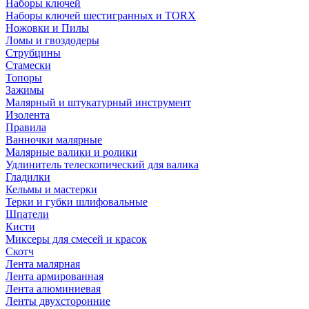
Наборы ключей
Наборы ключей шестигранных и TORX
Ножовки и Пилы
Ломы и гвоздодеры
Струбцины
Стамески
Топоры
Зажимы
Малярный и штукатурный инструмент
Изолента
Правила
Ванночки малярные
Малярные валики и ролики
Удлинитель телескопический для валика
Гладилки
Кельмы и мастерки
Терки и губки шлифовальные
Шпатели
Кисти
Миксеры для смесей и красок
Скотч
Лента малярная
Лента армированная
Лента алюминиевая
Ленты двухсторонние