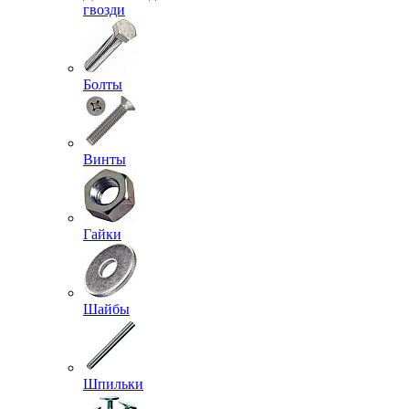
гвозди
Болты
Винты
Гайки
Шайбы
Шпильки