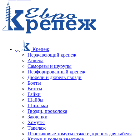
Крепеж
Нержавеющий крепеж
Анкера
Саморезы и шурупы
Перфорированный крепеж
Дюбели и дюбель-гвозди
Болты
Винты
Гайки
Шайбы
Шпильки
Гвозди, проволока
Заклепки
Хомуты
Такелаж
Пластиковые хомуты стяжки, крепеж для кабеля
Крюки и кольца ввертные