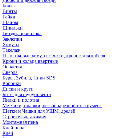
Дюбели и дюбель-гвозди
Болты
Винты
Гайки
Шайбы
Шпильки
Гвозди, проволока
Заклепки
Хомуты
Такелаж
Пластиковые хомуты стяжки, крепеж для кабеля
Крюки и кольца ввертные
Оснастка
Сверла
Буры, Зубила, Пики SDS
Коронки
Диски и круги
Биты для шуруповерта
Пилки и полотна
Метчики, плашки, резьбонарезной инструмент
Щетки и Чашки для УШМ, дрелей
Строительная химия
Монтажная пена
Клей пена
Клей