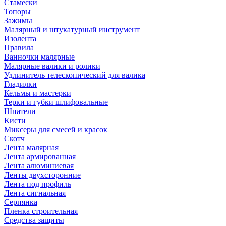
Стамески
Топоры
Зажимы
Малярный и штукатурный инструмент
Изолента
Правила
Ванночки малярные
Малярные валики и ролики
Удлинитель телескопический для валика
Гладилки
Кельмы и мастерки
Терки и губки шлифовальные
Шпатели
Кисти
Миксеры для смесей и красок
Скотч
Лента малярная
Лента армированная
Лента алюминиевая
Ленты двухсторонние
Лента под профиль
Лента сигнальная
Серпянка
Пленка строительная
Средства защиты