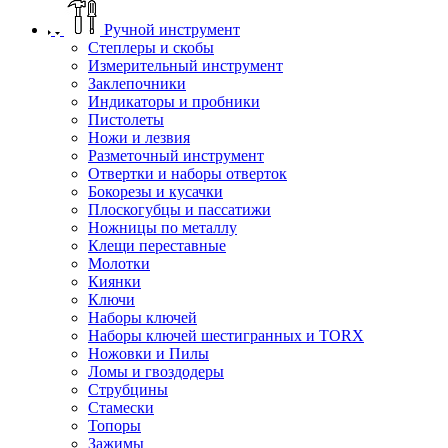
Ручной инструмент
Степлеры и скобы
Измерительный инструмент
Заклепочники
Индикаторы и пробники
Пистолеты
Ножи и лезвия
Разметочный инструмент
Отвертки и наборы отверток
Бокорезы и кусачки
Плоскогубцы и пассатижи
Ножницы по металлу
Клещи переставные
Молотки
Киянки
Ключи
Наборы ключей
Наборы ключей шестигранных и TORX
Ножовки и Пилы
Ломы и гвоздодеры
Струбцины
Стамески
Топоры
Зажимы