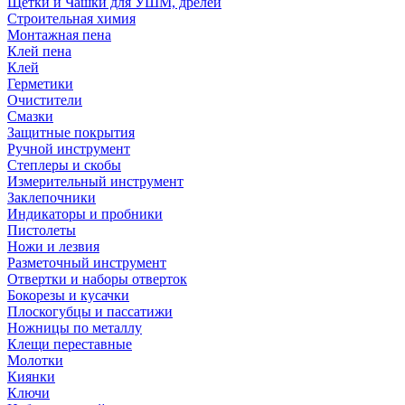
Щетки и Чашки для УШМ, дрелей
Строительная химия
Монтажная пена
Клей пена
Клей
Герметики
Очистители
Смазки
Защитные покрытия
Ручной инструмент
Степлеры и скобы
Измерительный инструмент
Заклепочники
Индикаторы и пробники
Пистолеты
Ножи и лезвия
Разметочный инструмент
Отвертки и наборы отверток
Бокорезы и кусачки
Плоскогубцы и пассатижи
Ножницы по металлу
Клещи переставные
Молотки
Киянки
Ключи