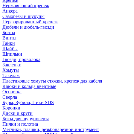
Крепеж
Нержавеющий крепеж
Анкера
Саморезы и шурупы
Перфорированный крепеж
Дюбели и дюбель-гвозди
Болты
Винты
Гайки
Шайбы
Шпильки
Гвозди, проволока
Заклепки
Хомуты
Такелаж
Пластиковые хомуты стяжки, крепеж для кабеля
Крюки и кольца ввертные
Оснастка
Сверла
Буры, Зубила, Пики SDS
Коронки
Диски и круги
Биты для шуруповерта
Пилки и полотна
Метчики, плашки, резьбонарезной инструмент