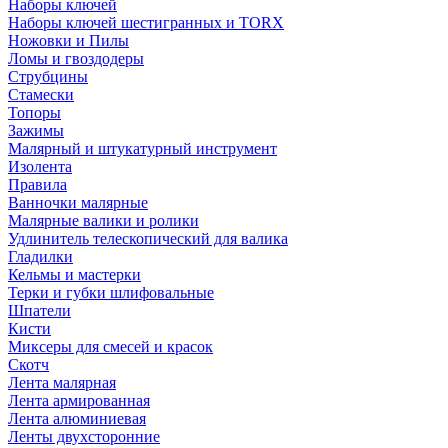
Наборы ключей
Наборы ключей шестигранных и TORX
Ножовки и Пилы
Ломы и гвоздодеры
Струбцины
Стамески
Топоры
Зажимы
Малярный и штукатурный инструмент
Изолента
Правила
Ванночки малярные
Малярные валики и ролики
Удлинитель телескопический для валика
Гладилки
Кельмы и мастерки
Терки и губки шлифовальные
Шпатели
Кисти
Миксеры для смесей и красок
Скотч
Лента малярная
Лента армированная
Лента алюминиевая
Ленты двухсторонние