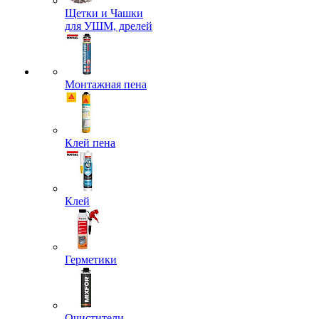
Щетки и Чашки
для УШМ, дрелей
Монтажная пена
Клей пена
Клей
Герметики
Очистители