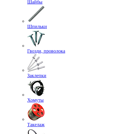
Шайбы
Шпильки
Гвозди, проволока
Заклепки
Хомуты
Такелаж