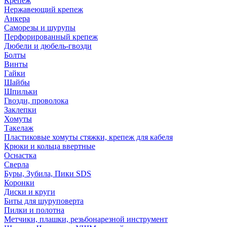
Крепеж
Нержавеющий крепеж
Анкера
Саморезы и шурупы
Перфорированный крепеж
Дюбели и дюбель-гвозди
Болты
Винты
Гайки
Шайбы
Шпильки
Гвозди, проволока
Заклепки
Хомуты
Такелаж
Пластиковые хомуты стяжки, крепеж для кабеля
Крюки и кольца ввертные
Оснастка
Сверла
Буры, Зубила, Пики SDS
Коронки
Диски и круги
Биты для шуруповерта
Пилки и полотна
Метчики, плашки, резьбонарезной инструмент