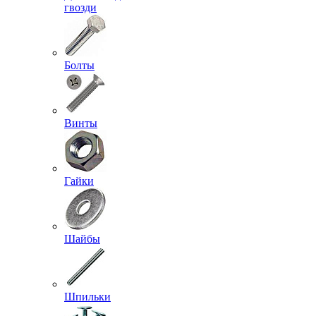
гвозди
Болты
Винты
Гайки
Шайбы
Шпильки