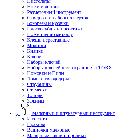
Пистолеты
Ножи и лезвия
Разметочный инструмент
Отвертки и наборы отверток
Бокорезы и кусачки
Плоскогубцы и пассатижи
Ножницы по металлу
Клещи переставные
Молотки
Киянки
Ключи
Наборы ключей
Наборы ключей шестигранных и TORX
Ножовки и Пилы
Ломы и гвоздодеры
Струбцины
Стамески
Топоры
Зажимы
Малярный и штукатурный инструмент
Изолента
Правила
Ванночки малярные
Малярные валики и ролики