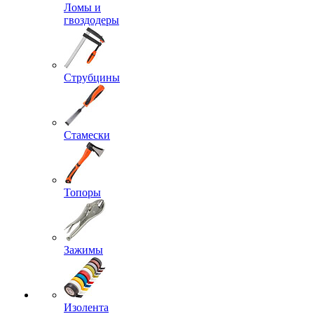
Ломы и
гвоздодеры
Струбцины
Стамески
Топоры
Зажимы
Изолента