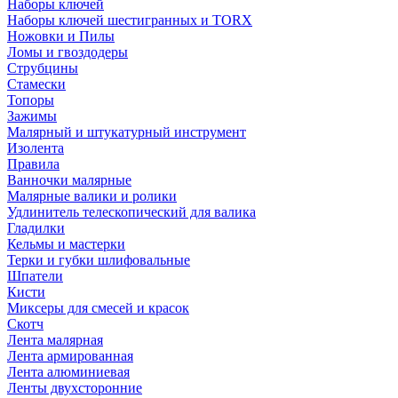
Наборы ключей
Наборы ключей шестигранных и TORX
Ножовки и Пилы
Ломы и гвоздодеры
Струбцины
Стамески
Топоры
Зажимы
Малярный и штукатурный инструмент
Изолента
Правила
Ванночки малярные
Малярные валики и ролики
Удлинитель телескопический для валика
Гладилки
Кельмы и мастерки
Терки и губки шлифовальные
Шпатели
Кисти
Миксеры для смесей и красок
Скотч
Лента малярная
Лента армированная
Лента алюминиевая
Ленты двухсторонние