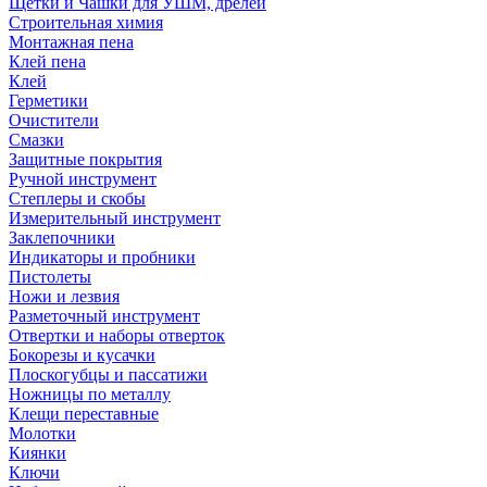
Щетки и Чашки для УШМ, дрелей
Строительная химия
Монтажная пена
Клей пена
Клей
Герметики
Очистители
Смазки
Защитные покрытия
Ручной инструмент
Степлеры и скобы
Измерительный инструмент
Заклепочники
Индикаторы и пробники
Пистолеты
Ножи и лезвия
Разметочный инструмент
Отвертки и наборы отверток
Бокорезы и кусачки
Плоскогубцы и пассатижи
Ножницы по металлу
Клещи переставные
Молотки
Киянки
Ключи