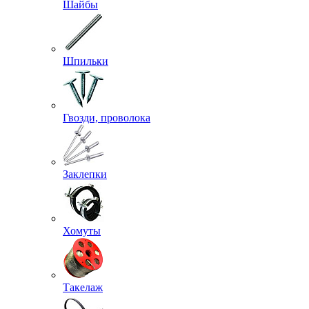
Шайбы
Шпильки
Гвозди, проволока
Заклепки
Хомуты
Такелаж