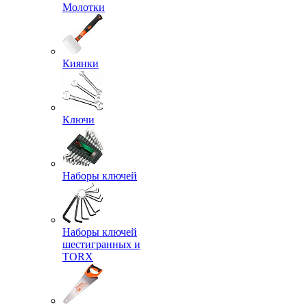
Молотки
Киянки
Ключи
Наборы ключей
Наборы ключей
шестигранных и
TORX