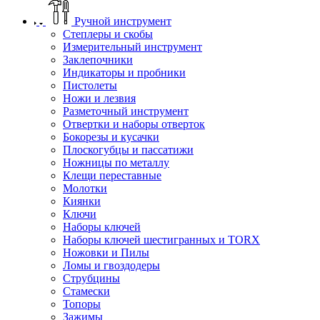
Ручной инструмент
Степлеры и скобы
Измерительный инструмент
Заклепочники
Индикаторы и пробники
Пистолеты
Ножи и лезвия
Разметочный инструмент
Отвертки и наборы отверток
Бокорезы и кусачки
Плоскогубцы и пассатижи
Ножницы по металлу
Клещи переставные
Молотки
Киянки
Ключи
Наборы ключей
Наборы ключей шестигранных и TORX
Ножовки и Пилы
Ломы и гвоздодеры
Струбцины
Стамески
Топоры
Зажимы