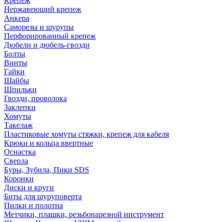
Крепеж
Нержавеющий крепеж
Анкера
Саморезы и шурупы
Перфорированный крепеж
Дюбели и дюбель-гвозди
Болты
Винты
Гайки
Шайбы
Шпильки
Гвозди, проволока
Заклепки
Хомуты
Такелаж
Пластиковые хомуты стяжки, крепеж для кабеля
Крюки и кольца ввертные
Оснастка
Сверла
Буры, Зубила, Пики SDS
Коронки
Диски и круги
Биты для шуруповерта
Пилки и полотна
Метчики, плашки, резьбонарезной инструмент