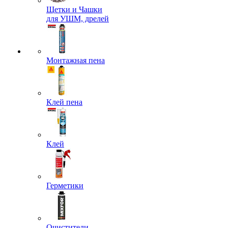
Щетки и Чашки
для УШМ, дрелей
Монтажная пена
Клей пена
Клей
Герметики
Очистители