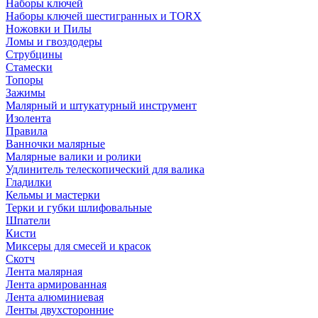
Наборы ключей
Наборы ключей шестигранных и TORX
Ножовки и Пилы
Ломы и гвоздодеры
Струбцины
Стамески
Топоры
Зажимы
Малярный и штукатурный инструмент
Изолента
Правила
Ванночки малярные
Малярные валики и ролики
Удлинитель телескопический для валика
Гладилки
Кельмы и мастерки
Терки и губки шлифовальные
Шпатели
Кисти
Миксеры для смесей и красок
Скотч
Лента малярная
Лента армированная
Лента алюминиевая
Ленты двухсторонние