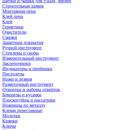
Щетки и Чашки для УШМ, дрелей
Строительная химия
Монтажная пена
Клей пена
Клей
Герметики
Очистители
Смазки
Защитные покрытия
Ручной инструмент
Степлеры и скобы
Измерительный инструмент
Заклепочники
Индикаторы и пробники
Пистолеты
Ножи и лезвия
Разметочный инструмент
Отвертки и наборы отверток
Бокорезы и кусачки
Плоскогубцы и пассатижи
Ножницы по металлу
Клещи переставные
Молотки
Киянки
Ключи