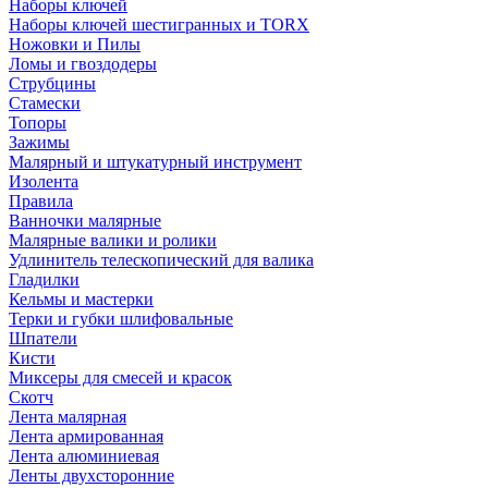
Наборы ключей
Наборы ключей шестигранных и TORX
Ножовки и Пилы
Ломы и гвоздодеры
Струбцины
Стамески
Топоры
Зажимы
Малярный и штукатурный инструмент
Изолента
Правила
Ванночки малярные
Малярные валики и ролики
Удлинитель телескопический для валика
Гладилки
Кельмы и мастерки
Терки и губки шлифовальные
Шпатели
Кисти
Миксеры для смесей и красок
Скотч
Лента малярная
Лента армированная
Лента алюминиевая
Ленты двухсторонние