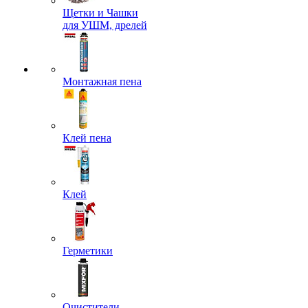
Щетки и Чашки
для УШМ, дрелей
Монтажная пена
Клей пена
Клей
Герметики
Очистители