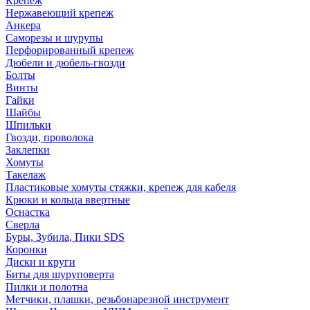
Крепеж
Нержавеющий крепеж
Анкера
Саморезы и шурупы
Перфорированный крепеж
Дюбели и дюбель-гвозди
Болты
Винты
Гайки
Шайбы
Шпильки
Гвозди, проволока
Заклепки
Хомуты
Такелаж
Пластиковые хомуты стяжки, крепеж для кабеля
Крюки и кольца ввертные
Оснастка
Сверла
Буры, Зубила, Пики SDS
Коронки
Диски и круги
Биты для шуруповерта
Пилки и полотна
Метчики, плашки, резьбонарезной инструмент