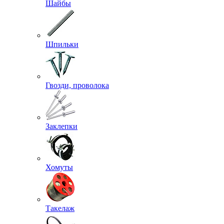
Шайбы
Шпильки
Гвозди, проволока
Заклепки
Хомуты
Такелаж