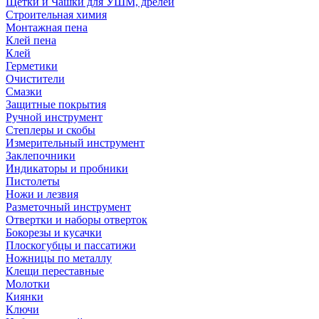
Щетки и Чашки для УШМ, дрелей
Строительная химия
Монтажная пена
Клей пена
Клей
Герметики
Очистители
Смазки
Защитные покрытия
Ручной инструмент
Степлеры и скобы
Измерительный инструмент
Заклепочники
Индикаторы и пробники
Пистолеты
Ножи и лезвия
Разметочный инструмент
Отвертки и наборы отверток
Бокорезы и кусачки
Плоскогубцы и пассатижи
Ножницы по металлу
Клещи переставные
Молотки
Киянки
Ключи