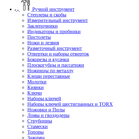
Ручной инструмент
Степлеры и скобы
Измерительный инструмент
Заклепочники
Индикаторы и пробники
Пистолеты
Ножи и лезвия
Разметочный инструмент
Отвертки и наборы отверток
Бокорезы и кусачки
Плоскогубцы и пассатижи
Ножницы по металлу
Клещи переставные
Молотки
Киянки
Ключи
Наборы ключей
Наборы ключей шестигранных и TORX
Ножовки и Пилы
Ломы и гвоздодеры
Струбцины
Стамески
Топоры
Зажимы