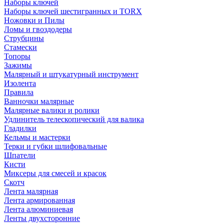
Наборы ключей
Наборы ключей шестигранных и TORX
Ножовки и Пилы
Ломы и гвоздодеры
Струбцины
Стамески
Топоры
Зажимы
Малярный и штукатурный инструмент
Изолента
Правила
Ванночки малярные
Малярные валики и ролики
Удлинитель телескопический для валика
Гладилки
Кельмы и мастерки
Терки и губки шлифовальные
Шпатели
Кисти
Миксеры для смесей и красок
Скотч
Лента малярная
Лента армированная
Лента алюминиевая
Ленты двухсторонние