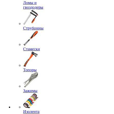
Ломы и
гвоздодеры
Струбцины
Стамески
Топоры
Зажимы
Изолента