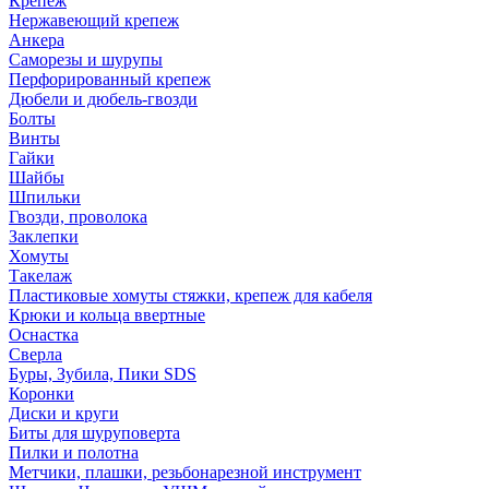
Крепеж
Нержавеющий крепеж
Анкера
Саморезы и шурупы
Перфорированный крепеж
Дюбели и дюбель-гвозди
Болты
Винты
Гайки
Шайбы
Шпильки
Гвозди, проволока
Заклепки
Хомуты
Такелаж
Пластиковые хомуты стяжки, крепеж для кабеля
Крюки и кольца ввертные
Оснастка
Сверла
Буры, Зубила, Пики SDS
Коронки
Диски и круги
Биты для шуруповерта
Пилки и полотна
Метчики, плашки, резьбонарезной инструмент