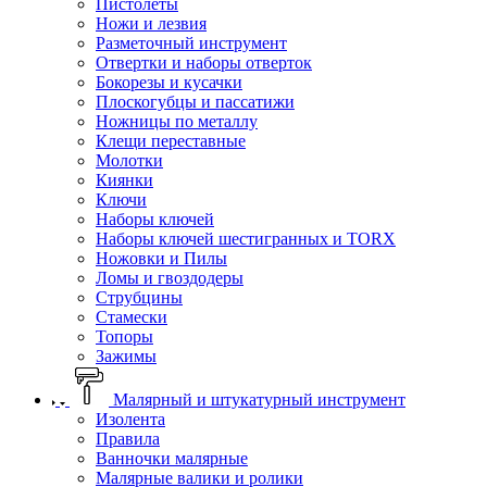
Пистолеты
Ножи и лезвия
Разметочный инструмент
Отвертки и наборы отверток
Бокорезы и кусачки
Плоскогубцы и пассатижи
Ножницы по металлу
Клещи переставные
Молотки
Киянки
Ключи
Наборы ключей
Наборы ключей шестигранных и TORX
Ножовки и Пилы
Ломы и гвоздодеры
Струбцины
Стамески
Топоры
Зажимы
Малярный и штукатурный инструмент
Изолента
Правила
Ванночки малярные
Малярные валики и ролики