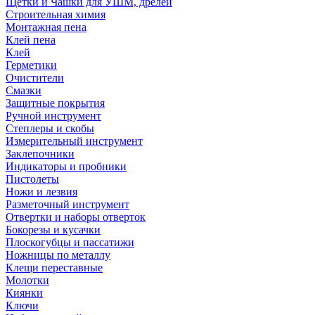
Щетки и Чашки для УШМ, дрелей
Строительная химия
Монтажная пена
Клей пена
Клей
Герметики
Очистители
Смазки
Защитные покрытия
Ручной инструмент
Степлеры и скобы
Измерительный инструмент
Заклепочники
Индикаторы и пробники
Пистолеты
Ножи и лезвия
Разметочный инструмент
Отвертки и наборы отверток
Бокорезы и кусачки
Плоскогубцы и пассатижи
Ножницы по металлу
Клещи переставные
Молотки
Киянки
Ключи