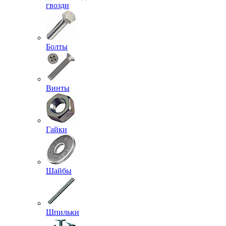
гвозди
Болты
Винты
Гайки
Шайбы
Шпильки