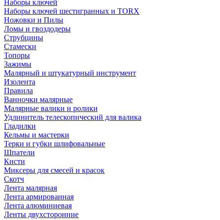
Наборы ключей
Наборы ключей шестигранных и TORX
Ножовки и Пилы
Ломы и гвоздодеры
Струбцины
Стамески
Топоры
Зажимы
Малярный и штукатурный инструмент
Изолента
Правила
Ванночки малярные
Малярные валики и ролики
Удлинитель телескопический для валика
Гладилки
Кельмы и мастерки
Терки и губки шлифовальные
Шпатели
Кисти
Миксеры для смесей и красок
Скотч
Лента малярная
Лента армированная
Лента алюминиевая
Ленты двухсторонние