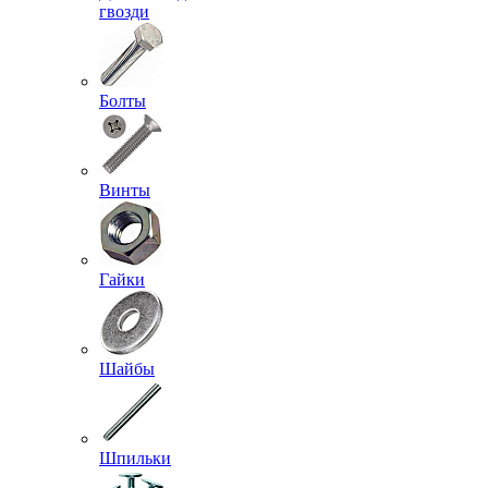
гвозди
Болты
Винты
Гайки
Шайбы
Шпильки