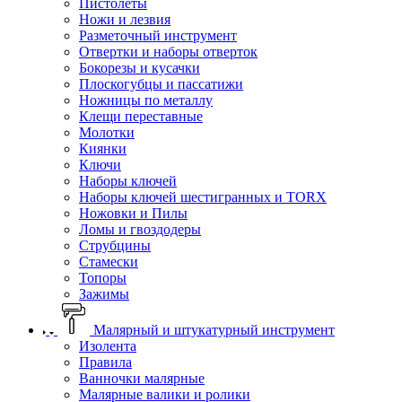
Пистолеты
Ножи и лезвия
Разметочный инструмент
Отвертки и наборы отверток
Бокорезы и кусачки
Плоскогубцы и пассатижи
Ножницы по металлу
Клещи переставные
Молотки
Киянки
Ключи
Наборы ключей
Наборы ключей шестигранных и TORX
Ножовки и Пилы
Ломы и гвоздодеры
Струбцины
Стамески
Топоры
Зажимы
Малярный и штукатурный инструмент
Изолента
Правила
Ванночки малярные
Малярные валики и ролики