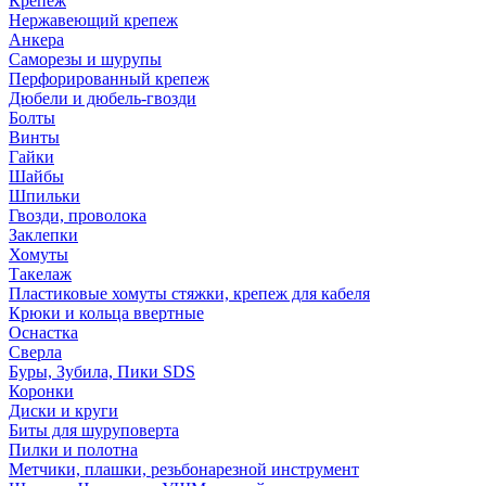
Крепеж
Нержавеющий крепеж
Анкера
Саморезы и шурупы
Перфорированный крепеж
Дюбели и дюбель-гвозди
Болты
Винты
Гайки
Шайбы
Шпильки
Гвозди, проволока
Заклепки
Хомуты
Такелаж
Пластиковые хомуты стяжки, крепеж для кабеля
Крюки и кольца ввертные
Оснастка
Сверла
Буры, Зубила, Пики SDS
Коронки
Диски и круги
Биты для шуруповерта
Пилки и полотна
Метчики, плашки, резьбонарезной инструмент