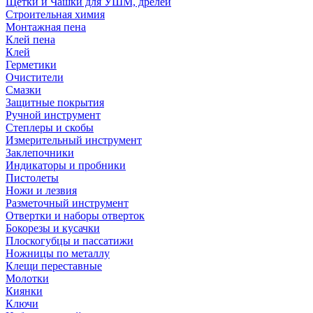
Щетки и Чашки для УШМ, дрелей
Строительная химия
Монтажная пена
Клей пена
Клей
Герметики
Очистители
Смазки
Защитные покрытия
Ручной инструмент
Степлеры и скобы
Измерительный инструмент
Заклепочники
Индикаторы и пробники
Пистолеты
Ножи и лезвия
Разметочный инструмент
Отвертки и наборы отверток
Бокорезы и кусачки
Плоскогубцы и пассатижи
Ножницы по металлу
Клещи переставные
Молотки
Киянки
Ключи