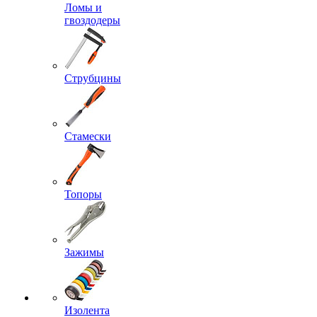
Ломы и
гвоздодеры
Струбцины
Стамески
Топоры
Зажимы
Изолента