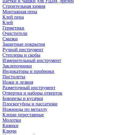
Щетки и Чашки для УШМ, дрелей
Строительная химия
Монтажная пена
Клей пена
Клей
Герметики
Очистители
Смазки
Защитные покрытия
Ручной инструмент
Степлеры и скобы
Измерительный инструмент
Заклепочники
Индикаторы и пробники
Пистолеты
Ножи и лезвия
Разметочный инструмент
Отвертки и наборы отверток
Бокорезы и кусачки
Плоскогубцы и пассатижи
Ножницы по металлу
Клещи переставные
Молотки
Киянки
Ключи