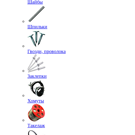
Шайбы
Шпильки
Гвозди, проволока
Заклепки
Хомуты
Такелаж