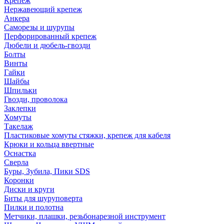
Крепеж
Нержавеющий крепеж
Анкера
Саморезы и шурупы
Перфорированный крепеж
Дюбели и дюбель-гвозди
Болты
Винты
Гайки
Шайбы
Шпильки
Гвозди, проволока
Заклепки
Хомуты
Такелаж
Пластиковые хомуты стяжки, крепеж для кабеля
Крюки и кольца ввертные
Оснастка
Сверла
Буры, Зубила, Пики SDS
Коронки
Диски и круги
Биты для шуруповерта
Пилки и полотна
Метчики, плашки, резьбонарезной инструмент