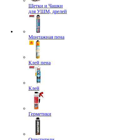
Щетки и Чашки
для УШМ, дрелей
Монтажная пена
Клей пена
Клей
Герметики
Очистители