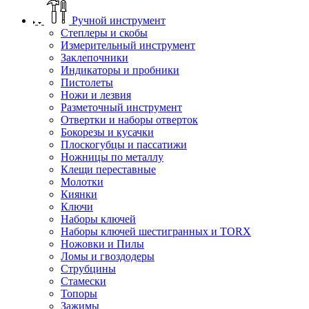
Ручной инструмент
Степлеры и скобы
Измерительный инструмент
Заклепочники
Индикаторы и пробники
Пистолеты
Ножи и лезвия
Разметочный инструмент
Отвертки и наборы отверток
Бокорезы и кусачки
Плоскогубцы и пассатижи
Ножницы по металлу
Клещи переставные
Молотки
Киянки
Ключи
Наборы ключей
Наборы ключей шестигранных и TORX
Ножовки и Пилы
Ломы и гвоздодеры
Струбцины
Стамески
Топоры
Зажимы