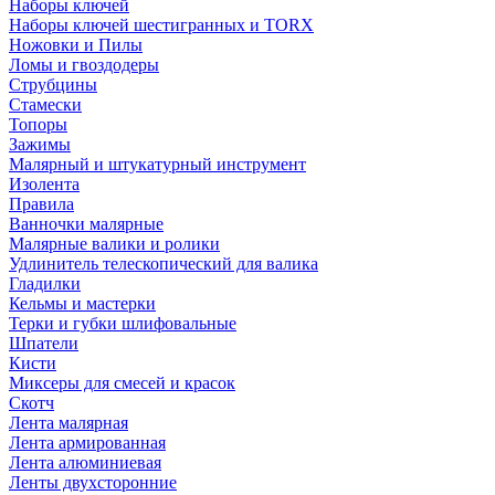
Наборы ключей
Наборы ключей шестигранных и TORX
Ножовки и Пилы
Ломы и гвоздодеры
Струбцины
Стамески
Топоры
Зажимы
Малярный и штукатурный инструмент
Изолента
Правила
Ванночки малярные
Малярные валики и ролики
Удлинитель телескопический для валика
Гладилки
Кельмы и мастерки
Терки и губки шлифовальные
Шпатели
Кисти
Миксеры для смесей и красок
Скотч
Лента малярная
Лента армированная
Лента алюминиевая
Ленты двухсторонние