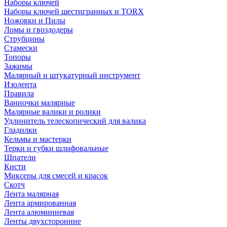
Наборы ключей
Наборы ключей шестигранных и TORX
Ножовки и Пилы
Ломы и гвоздодеры
Струбцины
Стамески
Топоры
Зажимы
Малярный и штукатурный инструмент
Изолента
Правила
Ванночки малярные
Малярные валики и ролики
Удлинитель телескопический для валика
Гладилки
Кельмы и мастерки
Терки и губки шлифовальные
Шпатели
Кисти
Миксеры для смесей и красок
Скотч
Лента малярная
Лента армированная
Лента алюминиевая
Ленты двухсторонние