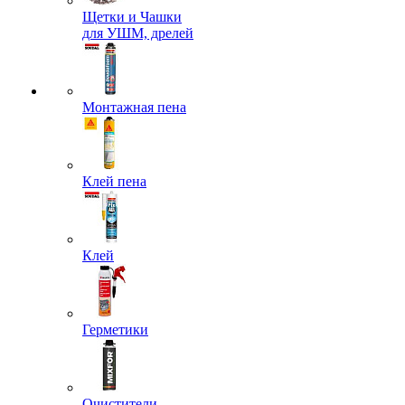
Щетки и Чашки
для УШМ, дрелей
Монтажная пена
Клей пена
Клей
Герметики
Очистители