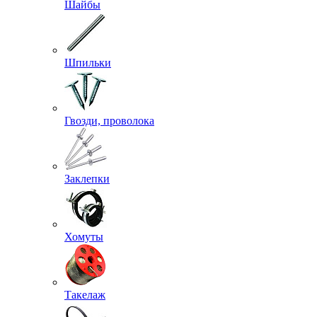
Шайбы
Шпильки
Гвозди, проволока
Заклепки
Хомуты
Такелаж