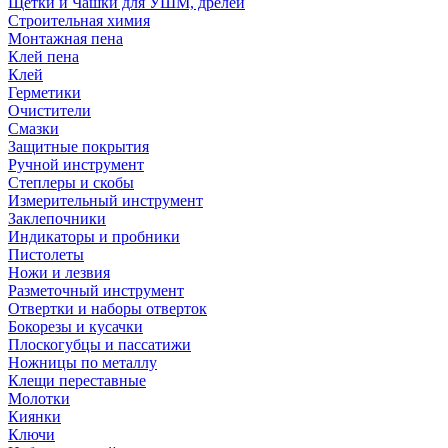
Щетки и Чашки для УШМ, дрелей
Строительная химия
Монтажная пена
Клей пена
Клей
Герметики
Очистители
Смазки
Защитные покрытия
Ручной инструмент
Степлеры и скобы
Измерительный инструмент
Заклепочники
Индикаторы и пробники
Пистолеты
Ножи и лезвия
Разметочный инструмент
Отвертки и наборы отверток
Бокорезы и кусачки
Плоскогубцы и пассатижи
Ножницы по металлу
Клещи переставные
Молотки
Киянки
Ключи