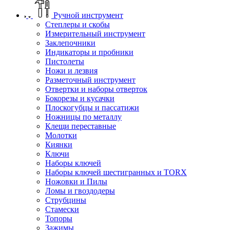
Ручной инструмент
Степлеры и скобы
Измерительный инструмент
Заклепочники
Индикаторы и пробники
Пистолеты
Ножи и лезвия
Разметочный инструмент
Отвертки и наборы отверток
Бокорезы и кусачки
Плоскогубцы и пассатижи
Ножницы по металлу
Клещи переставные
Молотки
Киянки
Ключи
Наборы ключей
Наборы ключей шестигранных и TORX
Ножовки и Пилы
Ломы и гвоздодеры
Струбцины
Стамески
Топоры
Зажимы