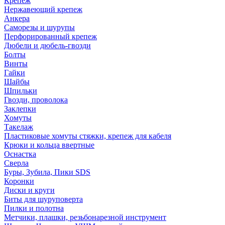
Крепеж
Нержавеющий крепеж
Анкера
Саморезы и шурупы
Перфорированный крепеж
Дюбели и дюбель-гвозди
Болты
Винты
Гайки
Шайбы
Шпильки
Гвозди, проволока
Заклепки
Хомуты
Такелаж
Пластиковые хомуты стяжки, крепеж для кабеля
Крюки и кольца ввертные
Оснастка
Сверла
Буры, Зубила, Пики SDS
Коронки
Диски и круги
Биты для шуруповерта
Пилки и полотна
Метчики, плашки, резьбонарезной инструмент