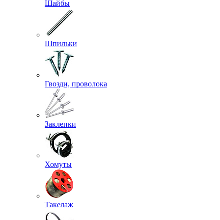
Шайбы
Шпильки
Гвозди, проволока
Заклепки
Хомуты
Такелаж