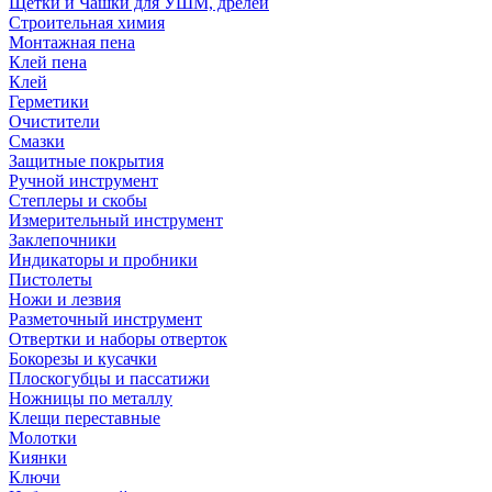
Щетки и Чашки для УШМ, дрелей
Строительная химия
Монтажная пена
Клей пена
Клей
Герметики
Очистители
Смазки
Защитные покрытия
Ручной инструмент
Степлеры и скобы
Измерительный инструмент
Заклепочники
Индикаторы и пробники
Пистолеты
Ножи и лезвия
Разметочный инструмент
Отвертки и наборы отверток
Бокорезы и кусачки
Плоскогубцы и пассатижи
Ножницы по металлу
Клещи переставные
Молотки
Киянки
Ключи