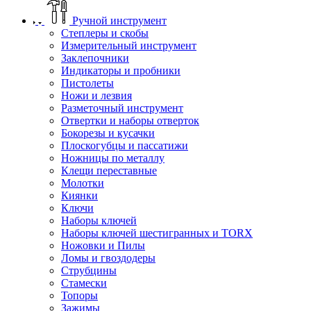
Ручной инструмент
Степлеры и скобы
Измерительный инструмент
Заклепочники
Индикаторы и пробники
Пистолеты
Ножи и лезвия
Разметочный инструмент
Отвертки и наборы отверток
Бокорезы и кусачки
Плоскогубцы и пассатижи
Ножницы по металлу
Клещи переставные
Молотки
Киянки
Ключи
Наборы ключей
Наборы ключей шестигранных и TORX
Ножовки и Пилы
Ломы и гвоздодеры
Струбцины
Стамески
Топоры
Зажимы