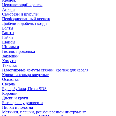
Крепеж
Нержавеющий крепеж
Анкера
Саморезы и шурупы
Перфорированный крепеж
Дюбели и дюбель-гвозди
Болты
Винты
Гайки
Шайбы
Шпильки
Гвозди, проволока
Заклепки
Хомуты
Такелаж
Пластиковые хомуты стяжки, крепеж для кабеля
Крюки и кольца ввертные
Оснастка
Сверла
Буры, Зубила, Пики SDS
Коронки
Диски и круги
Биты для шуруповерта
Пилки и полотна
Метчики, плашки, резьбонарезной инструмент