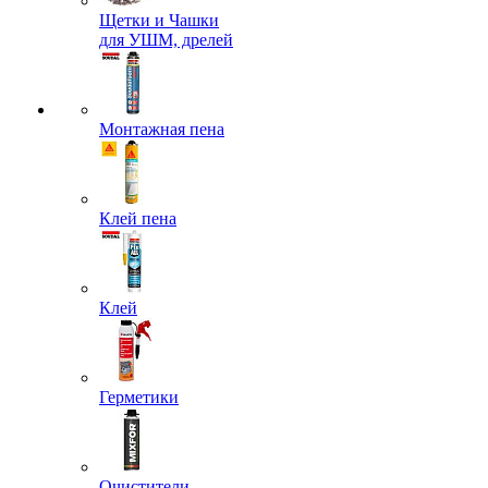
Щетки и Чашки
для УШМ, дрелей
Монтажная пена
Клей пена
Клей
Герметики
Очистители