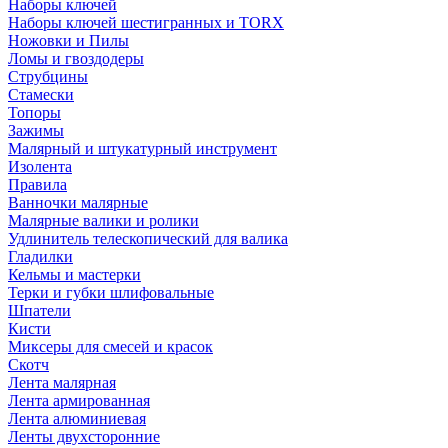
Наборы ключей
Наборы ключей шестигранных и TORX
Ножовки и Пилы
Ломы и гвоздодеры
Струбцины
Стамески
Топоры
Зажимы
Малярный и штукатурный инструмент
Изолента
Правила
Ванночки малярные
Малярные валики и ролики
Удлинитель телескопический для валика
Гладилки
Кельмы и мастерки
Терки и губки шлифовальные
Шпатели
Кисти
Миксеры для смесей и красок
Скотч
Лента малярная
Лента армированная
Лента алюминиевая
Ленты двухсторонние