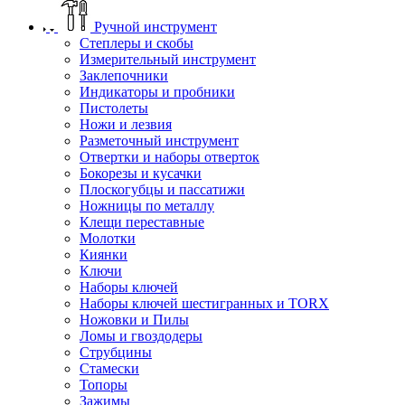
Ручной инструмент
Степлеры и скобы
Измерительный инструмент
Заклепочники
Индикаторы и пробники
Пистолеты
Ножи и лезвия
Разметочный инструмент
Отвертки и наборы отверток
Бокорезы и кусачки
Плоскогубцы и пассатижи
Ножницы по металлу
Клещи переставные
Молотки
Киянки
Ключи
Наборы ключей
Наборы ключей шестигранных и TORX
Ножовки и Пилы
Ломы и гвоздодеры
Струбцины
Стамески
Топоры
Зажимы