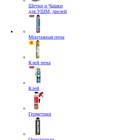
Щетки и Чашки
для УШМ, дрелей
Монтажная пена
Клей пена
Клей
Герметики
Очистители