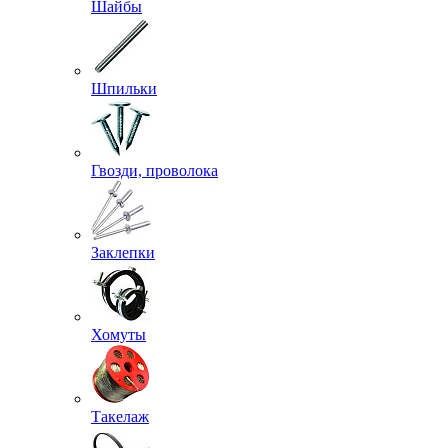
Шайбы
Шпильки
Гвозди, проволока
Заклепки
Хомуты
Такелаж