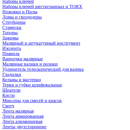
Наборы ключей
Наборы ключей шестигранных и TORX
Ножовки и Пилы
Ломы и гвоздодеры
Струбцины
Стамески
Топоры
Зажимы
Малярный и штукатурный инструмент
Изолента
Правила
Ванночки малярные
Малярные валики и ролики
Удлинитель телескопический для валика
Гладилки
Кельмы и мастерки
Терки и губки шлифовальные
Шпатели
Кисти
Миксеры для смесей и красок
Скотч
Лента малярная
Лента армированная
Лента алюминиевая
Ленты двухсторонние