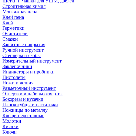
Щетки и Чашки для УШМ, дрелей
Строительная химия
Монтажная пена
Клей пена
Клей
Герметики
Очистители
Смазки
Защитные покрытия
Ручной инструмент
Степлеры и скобы
Измерительный инструмент
Заклепочники
Индикаторы и пробники
Пистолеты
Ножи и лезвия
Разметочный инструмент
Отвертки и наборы отверток
Бокорезы и кусачки
Плоскогубцы и пассатижи
Ножницы по металлу
Клещи переставные
Молотки
Киянки
Ключи