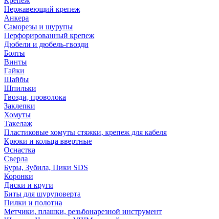
Крепеж
Нержавеющий крепеж
Анкера
Саморезы и шурупы
Перфорированный крепеж
Дюбели и дюбель-гвозди
Болты
Винты
Гайки
Шайбы
Шпильки
Гвозди, проволока
Заклепки
Хомуты
Такелаж
Пластиковые хомуты стяжки, крепеж для кабеля
Крюки и кольца ввертные
Оснастка
Сверла
Буры, Зубила, Пики SDS
Коронки
Диски и круги
Биты для шуруповерта
Пилки и полотна
Метчики, плашки, резьбонарезной инструмент