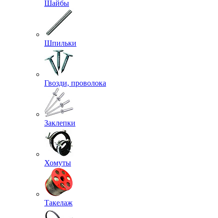
Шайбы
Шпильки
Гвозди, проволока
Заклепки
Хомуты
Такелаж