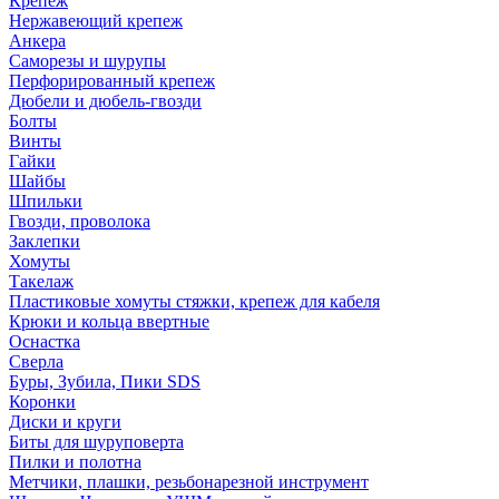
Крепеж
Нержавеющий крепеж
Анкера
Саморезы и шурупы
Перфорированный крепеж
Дюбели и дюбель-гвозди
Болты
Винты
Гайки
Шайбы
Шпильки
Гвозди, проволока
Заклепки
Хомуты
Такелаж
Пластиковые хомуты стяжки, крепеж для кабеля
Крюки и кольца ввертные
Оснастка
Сверла
Буры, Зубила, Пики SDS
Коронки
Диски и круги
Биты для шуруповерта
Пилки и полотна
Метчики, плашки, резьбонарезной инструмент