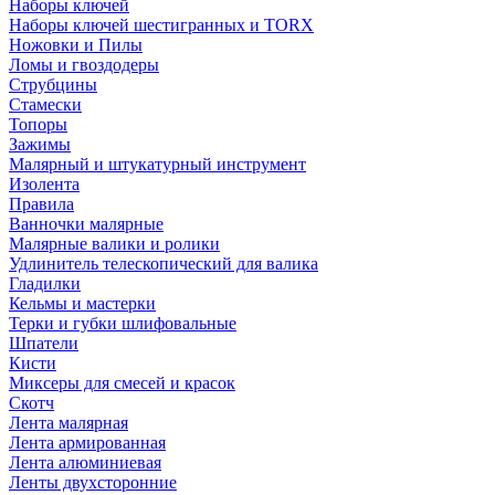
Наборы ключей
Наборы ключей шестигранных и TORX
Ножовки и Пилы
Ломы и гвоздодеры
Струбцины
Стамески
Топоры
Зажимы
Малярный и штукатурный инструмент
Изолента
Правила
Ванночки малярные
Малярные валики и ролики
Удлинитель телескопический для валика
Гладилки
Кельмы и мастерки
Терки и губки шлифовальные
Шпатели
Кисти
Миксеры для смесей и красок
Скотч
Лента малярная
Лента армированная
Лента алюминиевая
Ленты двухсторонние