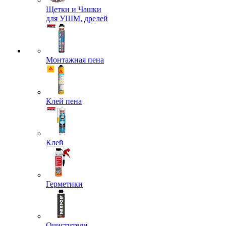
Щетки и Чашки
для УШМ, дрелей
Монтажная пена
Клей пена
Клей
Герметики
Очистители