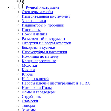
Ручной инструмент
Степлеры и скобы
Измерительный инструмент
Заклепочники
Индикаторы и пробники
Пистолеты
Ножи и лезвия
Разметочный инструмент
Отвертки и наборы отверток
Бокорезы и кусачки
Плоскогубцы и пассатижи
Ножницы по металлу
Клещи переставные
Молотки
Киянки
Ключи
Наборы ключей
Наборы ключей шестигранных и TORX
Ножовки и Пилы
Ломы и гвоздодеры
Струбцины
Стамески
Топоры
Зажимы