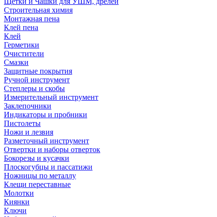
Щетки и Чашки для УШМ, дрелей
Строительная химия
Монтажная пена
Клей пена
Клей
Герметики
Очистители
Смазки
Защитные покрытия
Ручной инструмент
Степлеры и скобы
Измерительный инструмент
Заклепочники
Индикаторы и пробники
Пистолеты
Ножи и лезвия
Разметочный инструмент
Отвертки и наборы отверток
Бокорезы и кусачки
Плоскогубцы и пассатижи
Ножницы по металлу
Клещи переставные
Молотки
Киянки
Ключи