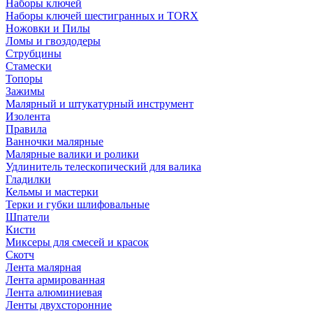
Наборы ключей
Наборы ключей шестигранных и TORX
Ножовки и Пилы
Ломы и гвоздодеры
Струбцины
Стамески
Топоры
Зажимы
Малярный и штукатурный инструмент
Изолента
Правила
Ванночки малярные
Малярные валики и ролики
Удлинитель телескопический для валика
Гладилки
Кельмы и мастерки
Терки и губки шлифовальные
Шпатели
Кисти
Миксеры для смесей и красок
Скотч
Лента малярная
Лента армированная
Лента алюминиевая
Ленты двухсторонние