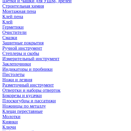
Щетки и Чашки для УШМ, дрелей
Строительная химия
Монтажная пена
Клей пена
Клей
Герметики
Очистители
Смазки
Защитные покрытия
Ручной инструмент
Степлеры и скобы
Измерительный инструмент
Заклепочники
Индикаторы и пробники
Пистолеты
Ножи и лезвия
Разметочный инструмент
Отвертки и наборы отверток
Бокорезы и кусачки
Плоскогубцы и пассатижи
Ножницы по металлу
Клещи переставные
Молотки
Киянки
Ключи