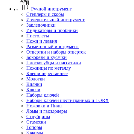
Ручной инструмент
Степлеры и скобы
Измерительный инструмент
Заклепочники
Индикаторы и пробники
Пистолеты
Ножи и лезвия
Разметочный инструмент
Отвертки и наборы отверток
Бокорезы и кусачки
Плоскогубцы и пассатижи
Ножницы по металлу
Клещи переставные
Молотки
Киянки
Ключи
Наборы ключей
Наборы ключей шестигранных и TORX
Ножовки и Пилы
Ломы и гвоздодеры
Струбцины
Стамески
Топоры
Зажимы