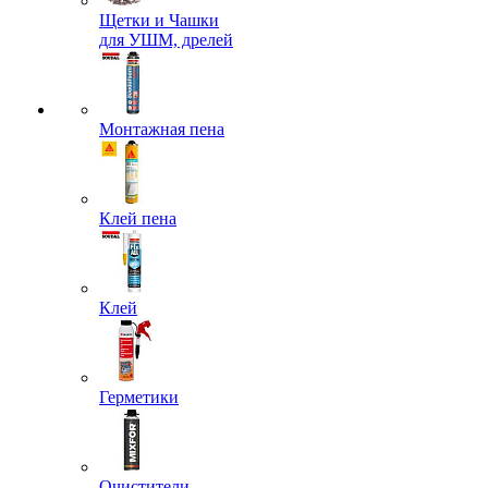
Щетки и Чашки
для УШМ, дрелей
Монтажная пена
Клей пена
Клей
Герметики
Очистители