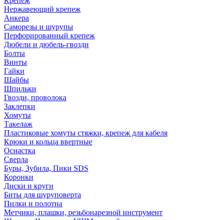
Крепеж
Нержавеющий крепеж
Анкера
Саморезы и шурупы
Перфорированный крепеж
Дюбели и дюбель-гвозди
Болты
Винты
Гайки
Шайбы
Шпильки
Гвозди, проволока
Заклепки
Хомуты
Такелаж
Пластиковые хомуты стяжки, крепеж для кабеля
Крюки и кольца ввертные
Оснастка
Сверла
Буры, Зубила, Пики SDS
Коронки
Диски и круги
Биты для шуруповерта
Пилки и полотна
Метчики, плашки, резьбонарезной инструмент