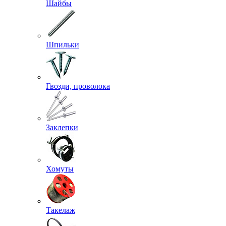
Шайбы
Шпильки
Гвозди, проволока
Заклепки
Хомуты
Такелаж