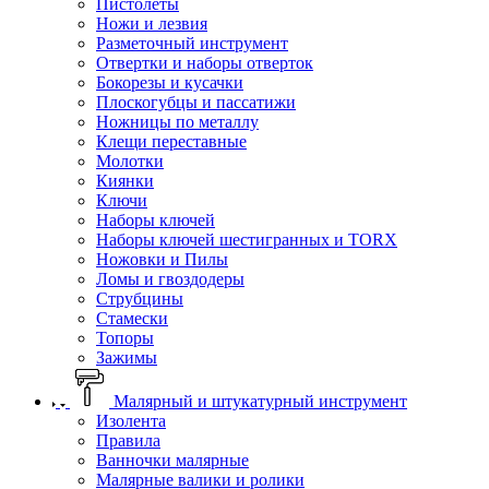
Пистолеты
Ножи и лезвия
Разметочный инструмент
Отвертки и наборы отверток
Бокорезы и кусачки
Плоскогубцы и пассатижи
Ножницы по металлу
Клещи переставные
Молотки
Киянки
Ключи
Наборы ключей
Наборы ключей шестигранных и TORX
Ножовки и Пилы
Ломы и гвоздодеры
Струбцины
Стамески
Топоры
Зажимы
Малярный и штукатурный инструмент
Изолента
Правила
Ванночки малярные
Малярные валики и ролики