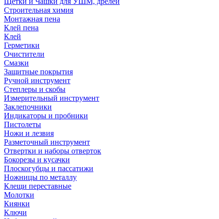
Щетки и Чашки для УШМ, дрелей
Строительная химия
Монтажная пена
Клей пена
Клей
Герметики
Очистители
Смазки
Защитные покрытия
Ручной инструмент
Степлеры и скобы
Измерительный инструмент
Заклепочники
Индикаторы и пробники
Пистолеты
Ножи и лезвия
Разметочный инструмент
Отвертки и наборы отверток
Бокорезы и кусачки
Плоскогубцы и пассатижи
Ножницы по металлу
Клещи переставные
Молотки
Киянки
Ключи