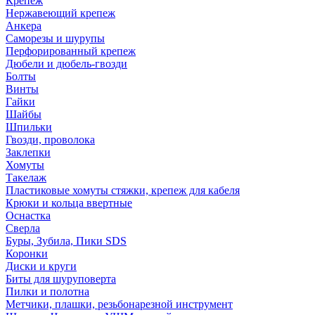
Крепеж
Нержавеющий крепеж
Анкера
Саморезы и шурупы
Перфорированный крепеж
Дюбели и дюбель-гвозди
Болты
Винты
Гайки
Шайбы
Шпильки
Гвозди, проволока
Заклепки
Хомуты
Такелаж
Пластиковые хомуты стяжки, крепеж для кабеля
Крюки и кольца ввертные
Оснастка
Сверла
Буры, Зубила, Пики SDS
Коронки
Диски и круги
Биты для шуруповерта
Пилки и полотна
Метчики, плашки, резьбонарезной инструмент