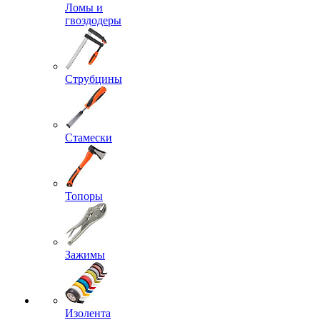
Ломы и
гвоздодеры
Струбцины
Стамески
Топоры
Зажимы
Изолента