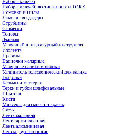
Наборы ключей
Наборы ключей шестигранных и TORX
Ножовки и Пилы
Ломы и гвоздодеры
Струбцины
Стамески
Топоры
Зажимы
Малярный и штукатурный инструмент
Изолента
Правила
Ванночки малярные
Малярные валики и ролики
Удлинитель телескопический для валика
Гладилки
Кельмы и мастерки
Терки и губки шлифовальные
Шпатели
Кисти
Миксеры для смесей и красок
Скотч
Лента малярная
Лента армированная
Лента алюминиевая
Ленты двухсторонние