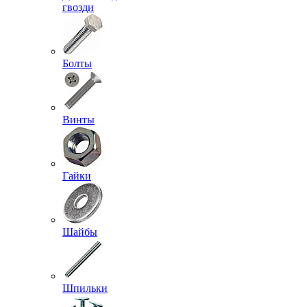
гвозди
Болты
Винты
Гайки
Шайбы
Шпильки