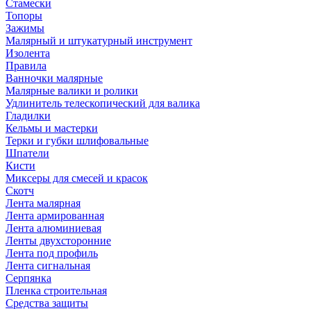
Стамески
Топоры
Зажимы
Малярный и штукатурный инструмент
Изолента
Правила
Ванночки малярные
Малярные валики и ролики
Удлинитель телескопический для валика
Гладилки
Кельмы и мастерки
Терки и губки шлифовальные
Шпатели
Кисти
Миксеры для смесей и красок
Скотч
Лента малярная
Лента армированная
Лента алюминиевая
Ленты двухсторонние
Лента под профиль
Лента сигнальная
Серпянка
Пленка строительная
Средства защиты