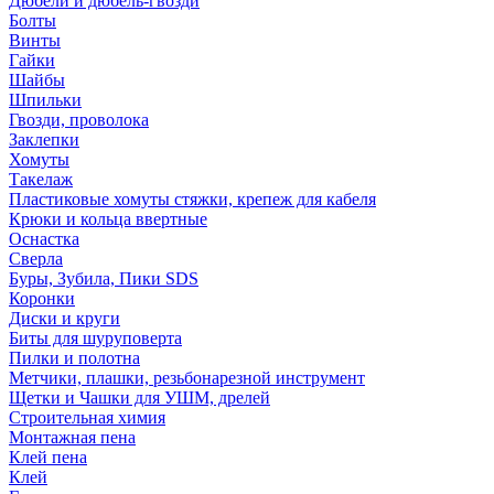
Дюбели и дюбель-гвозди
Болты
Винты
Гайки
Шайбы
Шпильки
Гвозди, проволока
Заклепки
Хомуты
Такелаж
Пластиковые хомуты стяжки, крепеж для кабеля
Крюки и кольца ввертные
Оснастка
Сверла
Буры, Зубила, Пики SDS
Коронки
Диски и круги
Биты для шуруповерта
Пилки и полотна
Метчики, плашки, резьбонарезной инструмент
Щетки и Чашки для УШМ, дрелей
Строительная химия
Монтажная пена
Клей пена
Клей