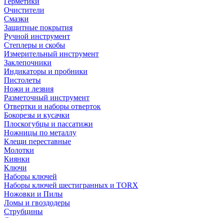
Герметики
Очистители
Смазки
Защитные покрытия
Ручной инструмент
Степлеры и скобы
Измерительный инструмент
Заклепочники
Индикаторы и пробники
Пистолеты
Ножи и лезвия
Разметочный инструмент
Отвертки и наборы отверток
Бокорезы и кусачки
Плоскогубцы и пассатижи
Ножницы по металлу
Клещи переставные
Молотки
Киянки
Ключи
Наборы ключей
Наборы ключей шестигранных и TORX
Ножовки и Пилы
Ломы и гвоздодеры
Струбцины