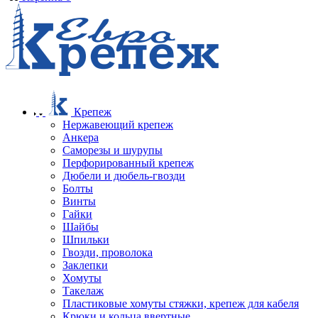
Крепеж
Нержавеющий крепеж
Анкера
Саморезы и шурупы
Перфорированный крепеж
Дюбели и дюбель-гвозди
Болты
Винты
Гайки
Шайбы
Шпильки
Гвозди, проволока
Заклепки
Хомуты
Такелаж
Пластиковые хомуты стяжки, крепеж для кабеля
Крюки и кольца ввертные