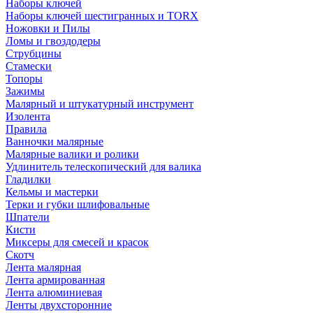
Наборы ключей
Наборы ключей шестигранных и TORX
Ножовки и Пилы
Ломы и гвоздодеры
Струбцины
Стамески
Топоры
Зажимы
Малярный и штукатурный инструмент
Изолента
Правила
Ванночки малярные
Малярные валики и ролики
Удлинитель телескопический для валика
Гладилки
Кельмы и мастерки
Терки и губки шлифовальные
Шпатели
Кисти
Миксеры для смесей и красок
Скотч
Лента малярная
Лента армированная
Лента алюминиевая
Ленты двухсторонние