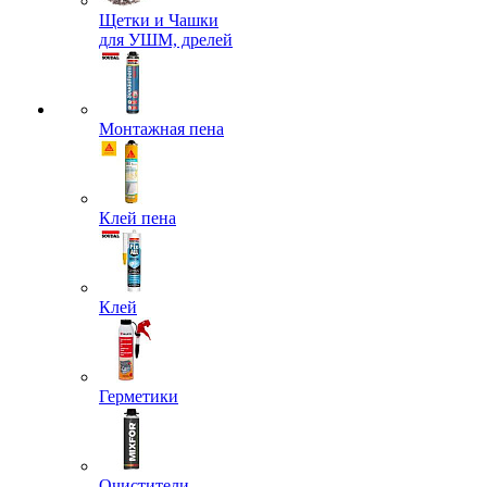
Щетки и Чашки
для УШМ, дрелей
Монтажная пена
Клей пена
Клей
Герметики
Очистители