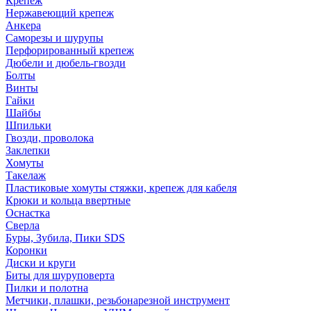
Крепеж
Нержавеющий крепеж
Анкера
Саморезы и шурупы
Перфорированный крепеж
Дюбели и дюбель-гвозди
Болты
Винты
Гайки
Шайбы
Шпильки
Гвозди, проволока
Заклепки
Хомуты
Такелаж
Пластиковые хомуты стяжки, крепеж для кабеля
Крюки и кольца ввертные
Оснастка
Сверла
Буры, Зубила, Пики SDS
Коронки
Диски и круги
Биты для шуруповерта
Пилки и полотна
Метчики, плашки, резьбонарезной инструмент