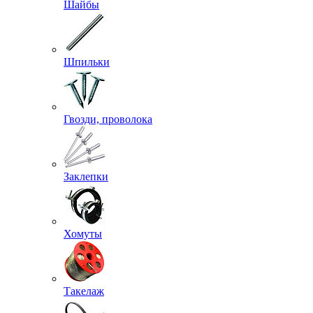
Шайбы
Шпильки
Гвозди, проволока
Заклепки
Хомуты
Такелаж