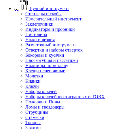
Ручной инструмент
Степлеры и скобы
Измерительный инструмент
Заклепочники
Индикаторы и пробники
Пистолеты
Ножи и лезвия
Разметочный инструмент
Отвертки и наборы отверток
Бокорезы и кусачки
Плоскогубцы и пассатижи
Ножницы по металлу
Клещи переставные
Молотки
Киянки
Ключи
Наборы ключей
Наборы ключей шестигранных и TORX
Ножовки и Пилы
Ломы и гвоздодеры
Струбцины
Стамески
Топоры
Зажимы