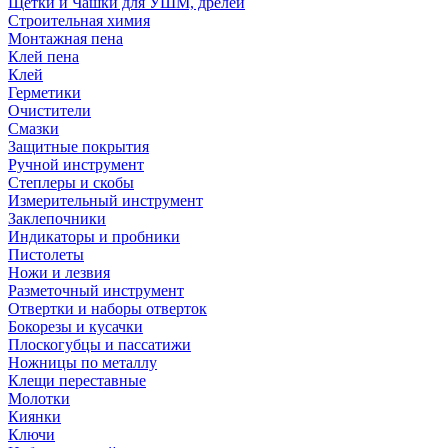
Щетки и Чашки для УШМ, дрелей
Строительная химия
Монтажная пена
Клей пена
Клей
Герметики
Очистители
Смазки
Защитные покрытия
Ручной инструмент
Степлеры и скобы
Измерительный инструмент
Заклепочники
Индикаторы и пробники
Пистолеты
Ножи и лезвия
Разметочный инструмент
Отвертки и наборы отверток
Бокорезы и кусачки
Плоскогубцы и пассатижи
Ножницы по металлу
Клещи переставные
Молотки
Киянки
Ключи