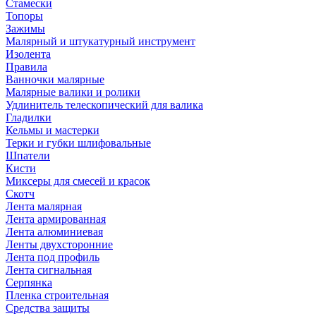
Стамески
Топоры
Зажимы
Малярный и штукатурный инструмент
Изолента
Правила
Ванночки малярные
Малярные валики и ролики
Удлинитель телескопический для валика
Гладилки
Кельмы и мастерки
Терки и губки шлифовальные
Шпатели
Кисти
Миксеры для смесей и красок
Скотч
Лента малярная
Лента армированная
Лента алюминиевая
Ленты двухсторонние
Лента под профиль
Лента сигнальная
Серпянка
Пленка строительная
Средства защиты