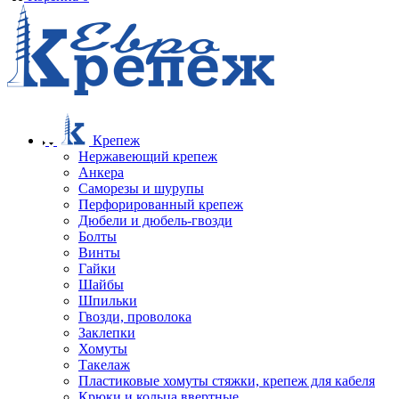
Крепеж
Нержавеющий крепеж
Анкера
Саморезы и шурупы
Перфорированный крепеж
Дюбели и дюбель-гвозди
Болты
Винты
Гайки
Шайбы
Шпильки
Гвозди, проволока
Заклепки
Хомуты
Такелаж
Пластиковые хомуты стяжки, крепеж для кабеля
Крюки и кольца ввертные