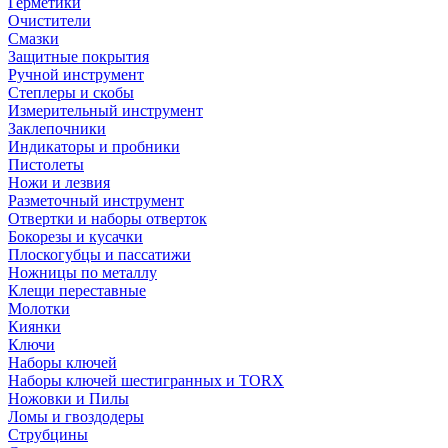
Герметики
Очистители
Смазки
Защитные покрытия
Ручной инструмент
Степлеры и скобы
Измерительный инструмент
Заклепочники
Индикаторы и пробники
Пистолеты
Ножи и лезвия
Разметочный инструмент
Отвертки и наборы отверток
Бокорезы и кусачки
Плоскогубцы и пассатижи
Ножницы по металлу
Клещи переставные
Молотки
Киянки
Ключи
Наборы ключей
Наборы ключей шестигранных и TORX
Ножовки и Пилы
Ломы и гвоздодеры
Струбцины