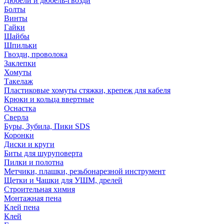
Дюбели и дюбель-гвозди
Болты
Винты
Гайки
Шайбы
Шпильки
Гвозди, проволока
Заклепки
Хомуты
Такелаж
Пластиковые хомуты стяжки, крепеж для кабеля
Крюки и кольца ввертные
Оснастка
Сверла
Буры, Зубила, Пики SDS
Коронки
Диски и круги
Биты для шуруповерта
Пилки и полотна
Метчики, плашки, резьбонарезной инструмент
Щетки и Чашки для УШМ, дрелей
Строительная химия
Монтажная пена
Клей пена
Клей