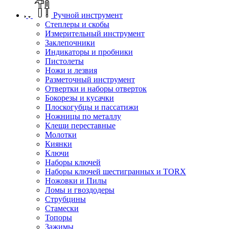
Ручной инструмент
Степлеры и скобы
Измерительный инструмент
Заклепочники
Индикаторы и пробники
Пистолеты
Ножи и лезвия
Разметочный инструмент
Отвертки и наборы отверток
Бокорезы и кусачки
Плоскогубцы и пассатижи
Ножницы по металлу
Клещи переставные
Молотки
Киянки
Ключи
Наборы ключей
Наборы ключей шестигранных и TORX
Ножовки и Пилы
Ломы и гвоздодеры
Струбцины
Стамески
Топоры
Зажимы