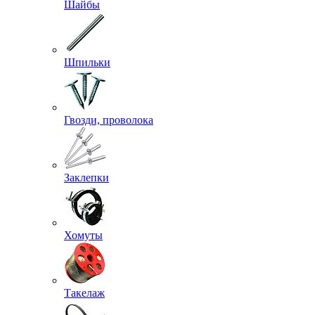
Шайбы
Шпильки
Гвозди, проволока
Заклепки
Хомуты
Такелаж