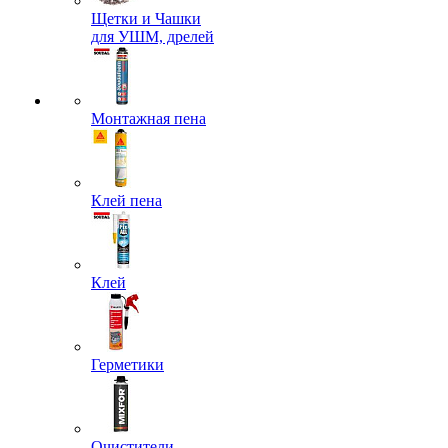
Щетки и Чашки
для УШМ, дрелей
Монтажная пена
Клей пена
Клей
Герметики
Очистители