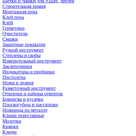
Щетки и Чашки для УШМ, дрелей
Строительная химия
Монтажная пена
Клей пена
Клей
Герметики
Очистители
Смазки
Защитные покрытия
Ручной инструмент
Степлеры и скобы
Измерительный инструмент
Заклепочники
Индикаторы и пробники
Пистолеты
Ножи и лезвия
Разметочный инструмент
Отвертки и наборы отверток
Бокорезы и кусачки
Плоскогубцы и пассатижи
Ножницы по металлу
Клещи переставные
Молотки
Киянки
Ключи