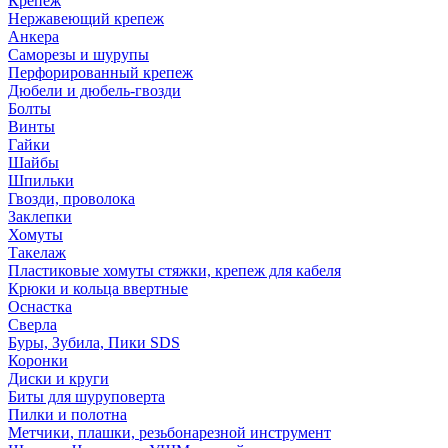
Крепеж
Нержавеющий крепеж
Анкера
Саморезы и шурупы
Перфорированный крепеж
Дюбели и дюбель-гвозди
Болты
Винты
Гайки
Шайбы
Шпильки
Гвозди, проволока
Заклепки
Хомуты
Такелаж
Пластиковые хомуты стяжки, крепеж для кабеля
Крюки и кольца ввертные
Оснастка
Сверла
Буры, Зубила, Пики SDS
Коронки
Диски и круги
Биты для шуруповерта
Пилки и полотна
Метчики, плашки, резьбонарезной инструмент