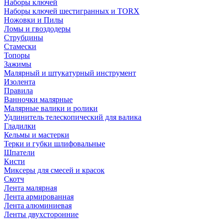
Наборы ключей
Наборы ключей шестигранных и TORX
Ножовки и Пилы
Ломы и гвоздодеры
Струбцины
Стамески
Топоры
Зажимы
Малярный и штукатурный инструмент
Изолента
Правила
Ванночки малярные
Малярные валики и ролики
Удлинитель телескопический для валика
Гладилки
Кельмы и мастерки
Терки и губки шлифовальные
Шпатели
Кисти
Миксеры для смесей и красок
Скотч
Лента малярная
Лента армированная
Лента алюминиевая
Ленты двухсторонние